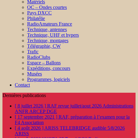
Matériels
OC – Ondes courtes
Pays DXCC
Philatélie
RadioAmateurs France
Technique, antennes
Technique, UHF et hypers
Technique, montages
Télégraphie, CW
Trafic
RadioClubs
Espace – Ballons
Expéditions, concours
Musées
Programmes, logiciels
Contact
Dernières publications
[ 8 juillet 2026 ]
RAF revue juillet/aout 2026
Administrations
ANFR ARCEP DGE
[ 17 septembre 2021 ]
RAF, préparation à l’examen pour la
F4
Association
[ 4 août 2026 ]
ARISS TELEBRIDGE audible 5/8/2026
ARISS