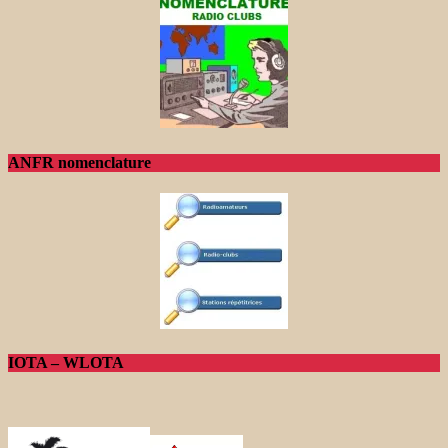
ANFR nomenclature
IOTA – WLOTA