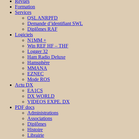
Revues
Formation
Services
QSL ANRPFD
Demande d’identifiant SWL
Diplômes RAF
Logiciels
N1MM +
Win REF HF – THF
Logger 32
Ham Radio Deluxe
Hamsphère
MMANA
EZNEC
Mode ROS
Actu DX
EA1CS
DX WORLD
VIDEOS EXPE. DX
PDF docs
Administrations
Associations
Diplômes
Histoire
Librairie