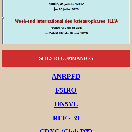
SITES RECOMMANDES
ANRPFD
F5IRO
ON5VL
REF - 39
CDXC (Club DX)