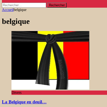
Rechercher :
Accueil
belgique
belgique
Divers
La Belgique en deuil…