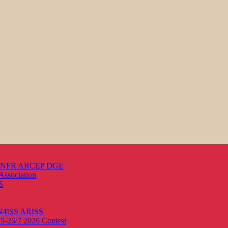
s ANFR ARCEP DGE
Association
S
ON4ISS
ARISS
25-26/7 2026
Contest