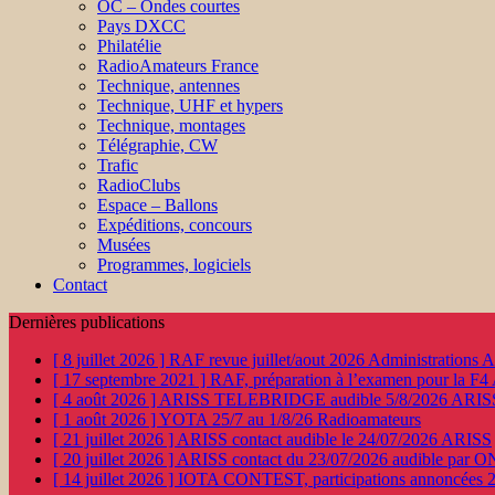
OC – Ondes courtes
Pays DXCC
Philatélie
RadioAmateurs France
Technique, antennes
Technique, UHF et hypers
Technique, montages
Télégraphie, CW
Trafic
RadioClubs
Espace – Ballons
Expéditions, concours
Musées
Programmes, logiciels
Contact
Dernières publications
[ 8 juillet 2026 ]
RAF revue juillet/aout 2026
Administration
[ 17 septembre 2021 ]
RAF, préparation à l’examen pour la F4
[ 4 août 2026 ]
ARISS TELEBRIDGE audible 5/8/2026
ARIS
[ 1 août 2026 ]
YOTA 25/7 au 1/8/26
Radioamateurs
[ 21 juillet 2026 ]
ARISS contact audible le 24/07/2026
ARISS
[ 20 juillet 2026 ]
ARISS contact du 23/07/2026 audible par 
[ 14 juillet 2026 ]
IOTA CONTEST, participations annoncées 