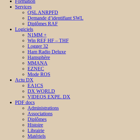
Formation
Services
QSL ANRPFD
Demande d’identifiant SWL
Diplômes RAF
Logiciels
N1MM +
Win REF HF – THF
Logger 32
Ham Radio Deluxe
Hamsphère
MMANA
EZNEC
Mode ROS
Actu DX
EA1CS
DX WORLD
VIDEOS EXPE. DX
PDF docs
Administrations
Associations
Diplômes
Histoire
Librairie
Matériels