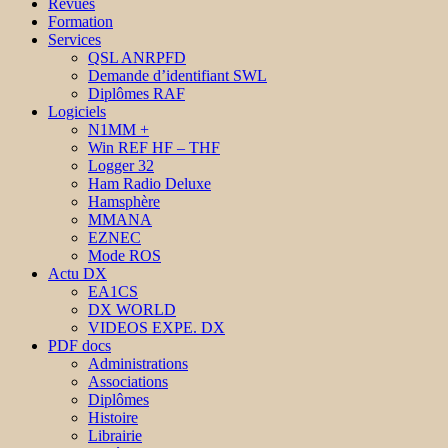
Revues
Formation
Services
QSL ANRPFD
Demande d’identifiant SWL
Diplômes RAF
Logiciels
N1MM +
Win REF HF – THF
Logger 32
Ham Radio Deluxe
Hamsphère
MMANA
EZNEC
Mode ROS
Actu DX
EA1CS
DX WORLD
VIDEOS EXPE. DX
PDF docs
Administrations
Associations
Diplômes
Histoire
Librairie