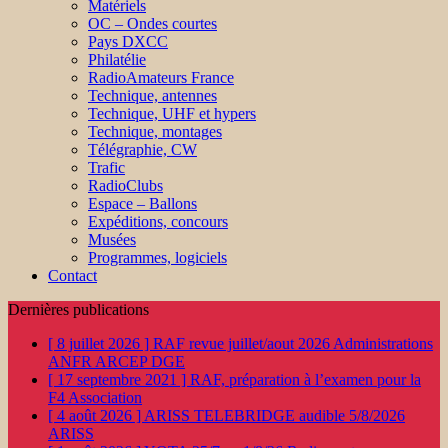
Matériels
OC – Ondes courtes
Pays DXCC
Philatélie
RadioAmateurs France
Technique, antennes
Technique, UHF et hypers
Technique, montages
Télégraphie, CW
Trafic
RadioClubs
Espace – Ballons
Expéditions, concours
Musées
Programmes, logiciels
Contact
Dernières publications
[ 8 juillet 2026 ]
RAF revue juillet/aout 2026
Administrations
ANFR ARCEP DGE
[ 17 septembre 2021 ]
RAF, préparation à l’examen pour la
F4
Association
[ 4 août 2026 ]
ARISS TELEBRIDGE audible 5/8/2026
ARISS