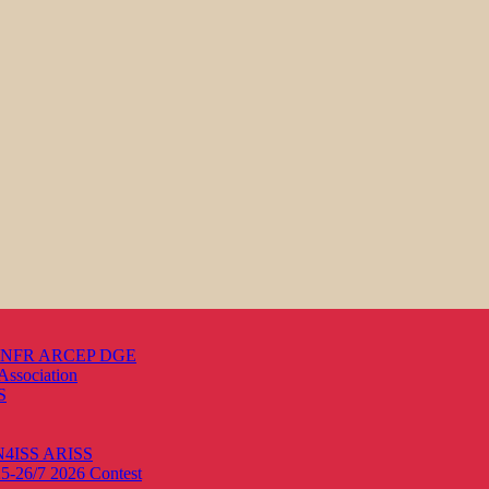
s ANFR ARCEP DGE
Association
S
ON4ISS
ARISS
25-26/7 2026
Contest