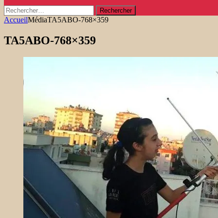
Rechercher :
Accueil
Média
TA5ABO-768×359
TA5ABO-768×359