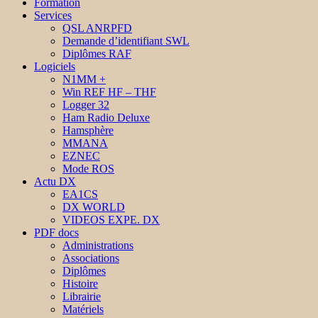
Formation
Services
QSL ANRPFD
Demande d’identifiant SWL
Diplômes RAF
Logiciels
N1MM +
Win REF HF – THF
Logger 32
Ham Radio Deluxe
Hamsphère
MMANA
EZNEC
Mode ROS
Actu DX
EA1CS
DX WORLD
VIDEOS EXPE. DX
PDF docs
Administrations
Associations
Diplômes
Histoire
Librairie
Matériels