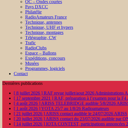
OC – Ondes courtes
Pays DXCC
Philatélie
RadioAmateurs France
Technique, antennes
Technique, UHF et hypers
Technique, montages
Télégraphie, CW
Trafic
RadioClubs
Espace – Ballons
Expéditions, concours
Musées
Programmes, logiciels
Contact
Dernières publications
[ 8 juillet 2026 ]
RAF revue juillet/aout 2026
Administration
[ 17 septembre 2021 ]
RAF, préparation à l’examen pour la F4
[ 4 août 2026 ]
ARISS TELEBRIDGE audible 5/8/2026
ARIS
[ 1 août 2026 ]
YOTA 25/7 au 1/8/26
Radioamateurs
[ 21 juillet 2026 ]
ARISS contact audible le 24/07/2026
ARISS
[ 20 juillet 2026 ]
ARISS contact du 23/07/2026 audible par 
[ 14 juillet 2026 ]
IOTA CONTEST, participations annoncées 