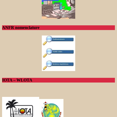
ANFR nomenclature
IOTA – WLOTA