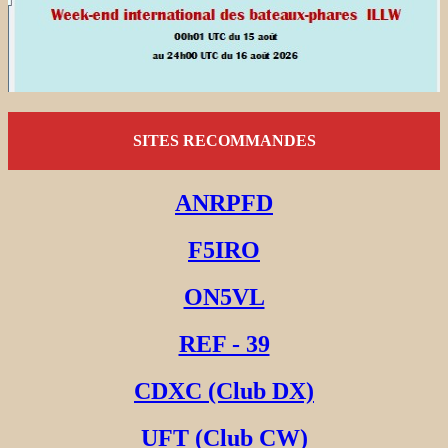
SITES RECOMMANDES
ANRPFD
F5IRO
ON5VL
REF - 39
CDXC (Club DX)
UFT (Club CW)