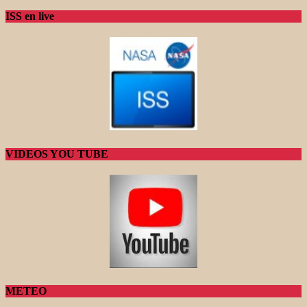
ISS en live
VIDEOS YOU TUBE
METEO