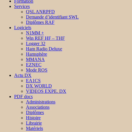
Formation
Services
QSL ANRPFD
Demande d’identifiant SWL
Diplômes RAF
Logiciels
N1MM +
Win REF HF – THF
Logger 32
Ham Radio Deluxe
Hamsphère
MMANA
EZNEC
Mode ROS
Actu DX
EA1CS
DX WORLD
VIDEOS EXPE. DX
PDF docs
Administrations
Associations
Diplômes
Histoire
Librairie
Matériels