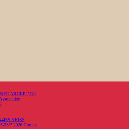
s ANFR ARCEP DGE
Association
S
ON4ISS
ARISS
25-26/7 2026
Contest