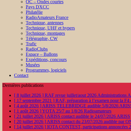
OC – Ondes courtes
Pays DXCC
Philatélie
RadioAmateurs France
Technique, antennes
Technique, UHF et hypers
Technique, montages
Télégraphie, CW
Trafic
RadioClubs
Espace – Ballons
Expéditions, concours
Musées
Programmes, logiciels
Contact
Dernières publications
[ 8 juillet 2026 ]
RAF revue juillet/aout 2026
Administration
[ 17 septembre 2021 ]
RAF, préparation à l’examen pour la F4
[ 4 août 2026 ]
ARISS TELEBRIDGE audible 5/8/2026
ARIS
[ 1 août 2026 ]
YOTA 25/7 au 1/8/26
Radioamateurs
[ 21 juillet 2026 ]
ARISS contact audible le 24/07/2026
ARISS
[ 20 juillet 2026 ]
ARISS contact du 23/07/2026 audible par 
[ 14 juillet 2026 ]
IOTA CONTEST, participations annoncées 