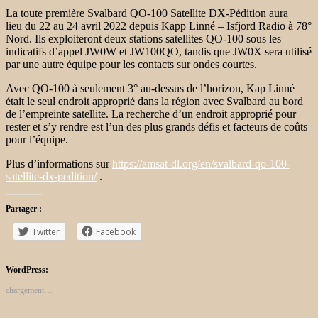
La toute première Svalbard QO-100 Satellite DX-Pédition aura
lieu du 22 au 24 avril 2022 depuis Kapp Linné – Isfjord Radio à 78°
Nord. Ils exploiteront deux stations satellites QO-100 sous les
indicatifs d’appel JW0W et JW100QO, tandis que JW0X sera utilisé
par une autre équipe pour les contacts sur ondes courtes.
Avec QO-100 à seulement 3° au-dessus de l’horizon, Kap Linné
était le seul endroit approprié dans la région avec Svalbard au bord
de l’empreinte satellite. La recherche d’un endroit approprié pour
rester et s’y rendre est l’un des plus grands défis et facteurs de coûts
pour l’équipe.
Plus d’informations sur
https://amsat-dl.org/en/svalbard-qo-100-
satellite-dx-pedition/
.
Partager :
Twitter
Facebook
WordPress:
chargement…