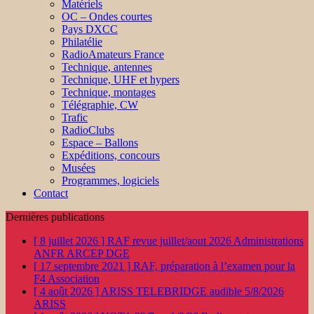
Matériels
OC – Ondes courtes
Pays DXCC
Philatélie
RadioAmateurs France
Technique, antennes
Technique, UHF et hypers
Technique, montages
Télégraphie, CW
Trafic
RadioClubs
Espace – Ballons
Expéditions, concours
Musées
Programmes, logiciels
Contact
Dernières publications
[ 8 juillet 2026 ]
RAF revue juillet/aout 2026
Administrations
ANFR ARCEP DGE
[ 17 septembre 2021 ]
RAF, préparation à l’examen pour la
F4
Association
[ 4 août 2026 ]
ARISS TELEBRIDGE audible 5/8/2026
ARISS