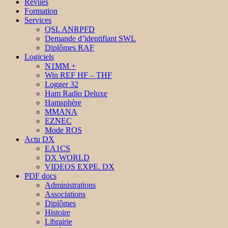
Revues
Formation
Services
QSL ANRPFD
Demande d’identifiant SWL
Diplômes RAF
Logiciels
N1MM +
Win REF HF – THF
Logger 32
Ham Radio Deluxe
Hamsphère
MMANA
EZNEC
Mode ROS
Actu DX
EA1CS
DX WORLD
VIDEOS EXPE. DX
PDF docs
Administrations
Associations
Diplômes
Histoire
Librairie