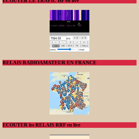
ECOUTER LE TRAFIC HF en live
RELAIS RADIOAMATEUR EN FRANCE
ECOUTER les RELAIS RRF en live