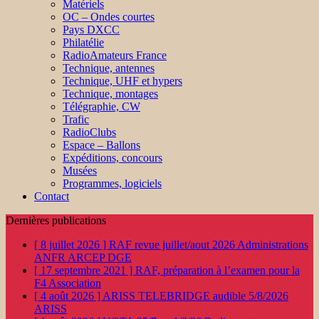
Matériels
OC – Ondes courtes
Pays DXCC
Philatélie
RadioAmateurs France
Technique, antennes
Technique, UHF et hypers
Technique, montages
Télégraphie, CW
Trafic
RadioClubs
Espace – Ballons
Expéditions, concours
Musées
Programmes, logiciels
Contact
Dernières publications
[ 8 juillet 2026 ]
RAF revue juillet/aout 2026
Administrations
ANFR ARCEP DGE
[ 17 septembre 2021 ]
RAF, préparation à l’examen pour la
F4
Association
[ 4 août 2026 ]
ARISS TELEBRIDGE audible 5/8/2026
ARISS