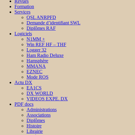
Revues
Formation
Services
QSL ANRPFD
Demande d’identifiant SWL
Diplômes RAF
Logiciels
N1MM +
Win REF HF – THF
Logger 32
Ham Radio Deluxe
Hamsphère
MMANA
EZNEC
Mode ROS
Actu DX
EA1CS
DX WORLD
VIDEOS EXPE. DX
PDF docs
Administrations
Associations
Diplômes
Histoire
Librairie