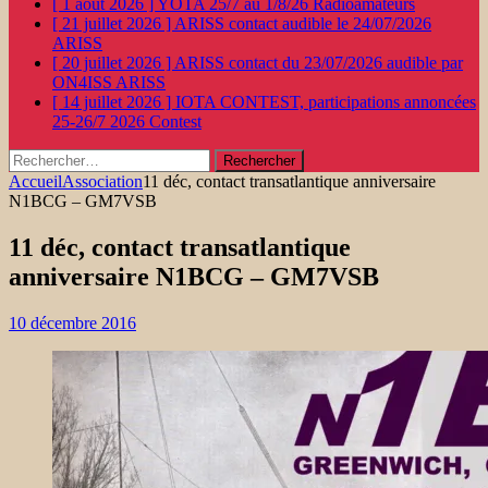
[ 1 août 2026 ]
YOTA 25/7 au 1/8/26
Radioamateurs
[ 21 juillet 2026 ]
ARISS contact audible le 24/07/2026
ARISS
[ 20 juillet 2026 ]
ARISS contact du 23/07/2026 audible par
ON4ISS
ARISS
[ 14 juillet 2026 ]
IOTA CONTEST, participations annoncées
25-26/7 2026
Contest
Rechercher :
Accueil
Association
11 déc, contact transatlantique anniversaire
N1BCG – GM7VSB
11 déc, contact transatlantique
anniversaire N1BCG – GM7VSB
10 décembre 2016