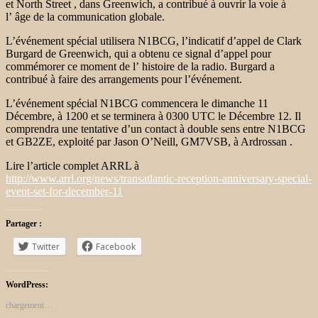
et North Street , dans Greenwich, a contribué à ouvrir la voie à
l’ âge de la communication globale.
L’événement spécial utilisera N1BCG, l’indicatif d’appel de Clark
Burgard de Greenwich, qui a obtenu ce signal d’appel pour
commémorer ce moment de l’ histoire de la radio. Burgard a
contribué à faire des arrangements pour l’événement.
L’événement spécial N1BCG commencera le dimanche 11
Décembre, à 1200 et se terminera à 0300 UTC le Décembre 12. Il
comprendra une tentative d’un contact à double sens entre N1BCG
et GB2ZE, exploité par Jason O’Neill, GM7VSB, à Ardrossan .
Lire l’article complet ARRL à
http://www.arrl.org/news/transatlantic-reception-anniversary-special-
event-set-for-december-11
Partager :
Twitter
Facebook
WordPress:
chargement…