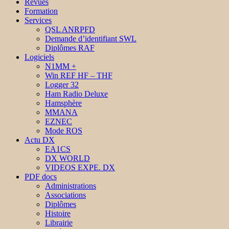
Revues
Formation
Services
QSL ANRPFD
Demande d’identifiant SWL
Diplômes RAF
Logiciels
N1MM +
Win REF HF – THF
Logger 32
Ham Radio Deluxe
Hamsphère
MMANA
EZNEC
Mode ROS
Actu DX
EA1CS
DX WORLD
VIDEOS EXPE. DX
PDF docs
Administrations
Associations
Diplômes
Histoire
Librairie