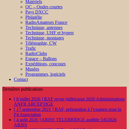
Matériels
OC – Ondes courtes
Pays DXCC
Philatélie
RadioAmateurs France
Technique, antennes
Technique, UHF et hypers
Technique, montages
Télégraphie, CW
Trafic
RadioClubs
Espace – Ballons
Expéditions, concours
Musées
Programmes, logiciels
Contact
Dernières publications
[ 8 juillet 2026 ]
RAF revue juillet/aout 2026
Administrations
ANFR ARCEP DGE
[ 17 septembre 2021 ]
RAF, préparation à l’examen pour la
F4
Association
[ 4 août 2026 ]
ARISS TELEBRIDGE audible 5/8/2026
ARISS