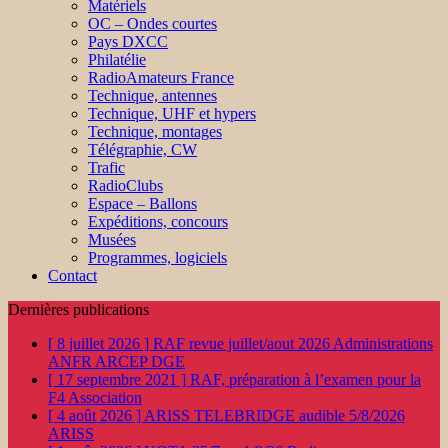
Matériels
OC – Ondes courtes
Pays DXCC
Philatélie
RadioAmateurs France
Technique, antennes
Technique, UHF et hypers
Technique, montages
Télégraphie, CW
Trafic
RadioClubs
Espace – Ballons
Expéditions, concours
Musées
Programmes, logiciels
Contact
Dernières publications
[ 8 juillet 2026 ]
RAF revue juillet/aout 2026
Administrations
ANFR ARCEP DGE
[ 17 septembre 2021 ]
RAF, préparation à l’examen pour la
F4
Association
[ 4 août 2026 ]
ARISS TELEBRIDGE audible 5/8/2026
ARISS