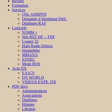
Revues
Formation
Services
QSL ANRPFD
Demande d’identifiant SWL
Diplômes RAF
Logiciels
N1MM +
Win REF HF – THF
Logger 32
Ham Radio Deluxe
Hamsphère
MMANA
EZNEC
Mode ROS
Actu DX
EA1CS
DX WORLD
VIDEOS EXPE. DX
PDF docs
Administrations
Associations
Diplômes
Histoire
Librairie