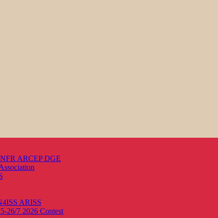
s ANFR ARCEP DGE
Association
S
ON4ISS
ARISS
25-26/7 2026
Contest