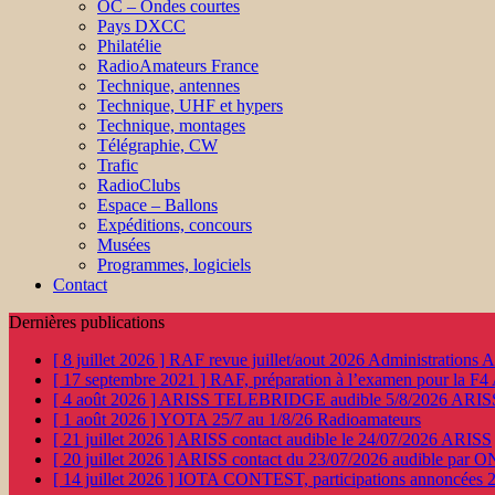
OC – Ondes courtes
Pays DXCC
Philatélie
RadioAmateurs France
Technique, antennes
Technique, UHF et hypers
Technique, montages
Télégraphie, CW
Trafic
RadioClubs
Espace – Ballons
Expéditions, concours
Musées
Programmes, logiciels
Contact
Dernières publications
[ 8 juillet 2026 ]
RAF revue juillet/aout 2026
Administration
[ 17 septembre 2021 ]
RAF, préparation à l’examen pour la F4
[ 4 août 2026 ]
ARISS TELEBRIDGE audible 5/8/2026
ARIS
[ 1 août 2026 ]
YOTA 25/7 au 1/8/26
Radioamateurs
[ 21 juillet 2026 ]
ARISS contact audible le 24/07/2026
ARISS
[ 20 juillet 2026 ]
ARISS contact du 23/07/2026 audible par 
[ 14 juillet 2026 ]
IOTA CONTEST, participations annoncées 