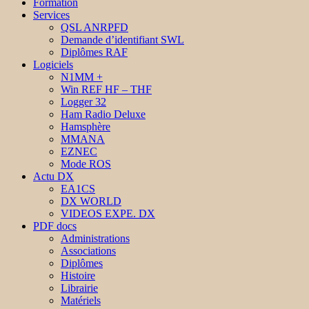
Formation
Services
QSL ANRPFD
Demande d’identifiant SWL
Diplômes RAF
Logiciels
N1MM +
Win REF HF – THF
Logger 32
Ham Radio Deluxe
Hamsphère
MMANA
EZNEC
Mode ROS
Actu DX
EA1CS
DX WORLD
VIDEOS EXPE. DX
PDF docs
Administrations
Associations
Diplômes
Histoire
Librairie
Matériels