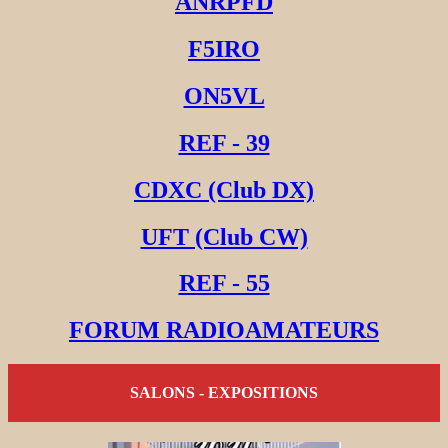
ANRPFD
F5IRO
ON5VL
REF - 39
CDXC (Club DX)
UFT (Club CW)
REF - 55
FORUM RADIOAMATEURS
SALONS - EXPOSITIONS