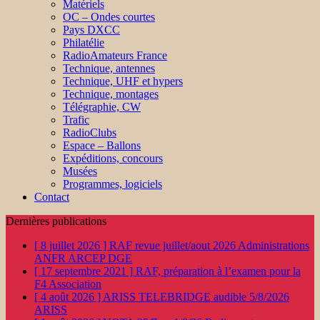
Matériels
OC – Ondes courtes
Pays DXCC
Philatélie
RadioAmateurs France
Technique, antennes
Technique, UHF et hypers
Technique, montages
Télégraphie, CW
Trafic
RadioClubs
Espace – Ballons
Expéditions, concours
Musées
Programmes, logiciels
Contact
Dernières publications
[ 8 juillet 2026 ]
RAF revue juillet/aout 2026
Administrations
ANFR ARCEP DGE
[ 17 septembre 2021 ]
RAF, préparation à l’examen pour la
F4
Association
[ 4 août 2026 ]
ARISS TELEBRIDGE audible 5/8/2026
ARISS