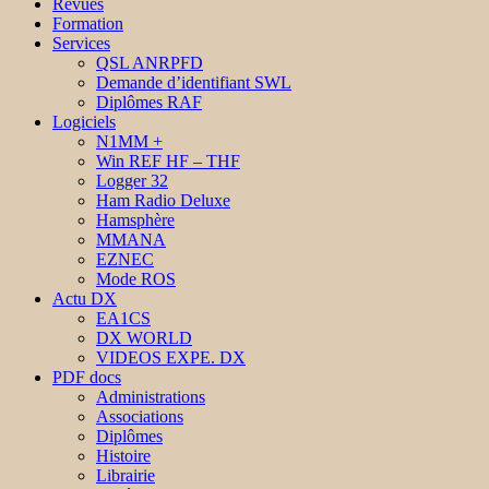
Revues
Formation
Services
QSL ANRPFD
Demande d’identifiant SWL
Diplômes RAF
Logiciels
N1MM +
Win REF HF – THF
Logger 32
Ham Radio Deluxe
Hamsphère
MMANA
EZNEC
Mode ROS
Actu DX
EA1CS
DX WORLD
VIDEOS EXPE. DX
PDF docs
Administrations
Associations
Diplômes
Histoire
Librairie