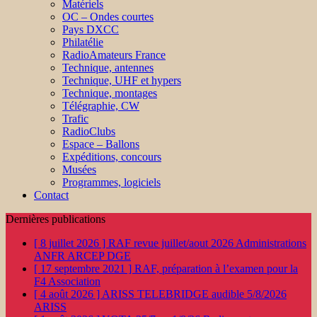
Matériels
OC – Ondes courtes
Pays DXCC
Philatélie
RadioAmateurs France
Technique, antennes
Technique, UHF et hypers
Technique, montages
Télégraphie, CW
Trafic
RadioClubs
Espace – Ballons
Expéditions, concours
Musées
Programmes, logiciels
Contact
Dernières publications
[ 8 juillet 2026 ]
RAF revue juillet/aout 2026
Administrations
ANFR ARCEP DGE
[ 17 septembre 2021 ]
RAF, préparation à l’examen pour la
F4
Association
[ 4 août 2026 ]
ARISS TELEBRIDGE audible 5/8/2026
ARISS