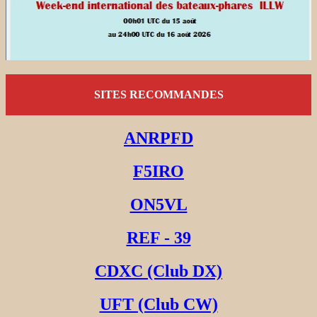
SITES RECOMMANDES
ANRPFD
F5IRO
ON5VL
REF - 39
CDXC (Club DX)
UFT (Club CW)