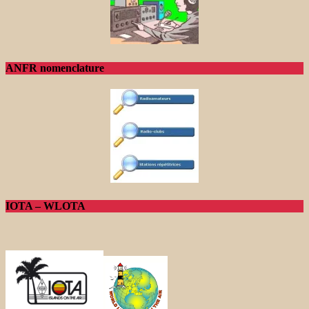
ANFR nomenclature
IOTA – WLOTA