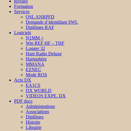
Revues
Formation
Services
QSL ANRPFD
Demande d’identifiant SWL
Diplômes RAF
Logiciels
N1MM +
Win REF HF – THF
Logger 32
Ham Radio Deluxe
Hamsphère
MMANA
EZNEC
Mode ROS
Actu DX
EA1CS
DX WORLD
VIDEOS EXPE. DX
PDF docs
Administrations
Associations
Diplômes
Histoire
Librairie