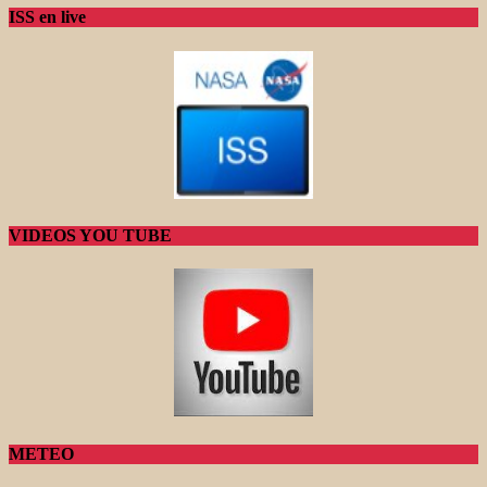
ISS en live
VIDEOS YOU TUBE
METEO