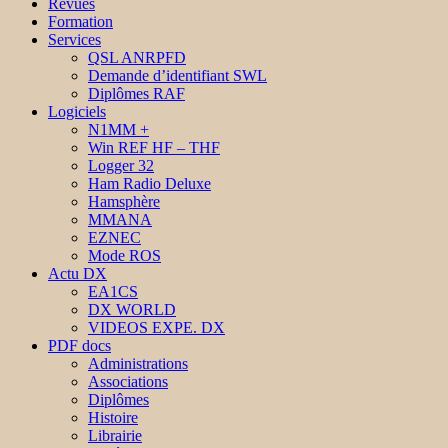
Revues
Formation
Services
QSL ANRPFD
Demande d’identifiant SWL
Diplômes RAF
Logiciels
N1MM +
Win REF HF – THF
Logger 32
Ham Radio Deluxe
Hamsphère
MMANA
EZNEC
Mode ROS
Actu DX
EA1CS
DX WORLD
VIDEOS EXPE. DX
PDF docs
Administrations
Associations
Diplômes
Histoire
Librairie