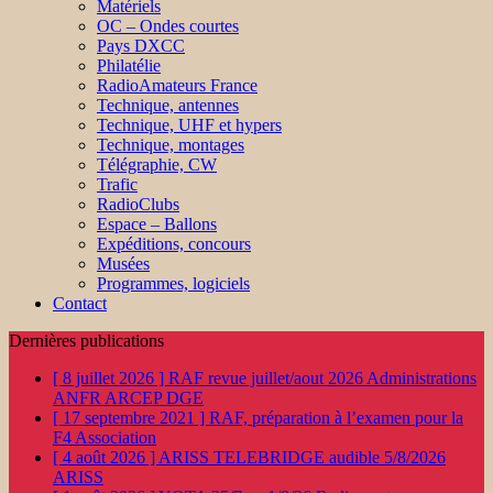
Matériels
OC – Ondes courtes
Pays DXCC
Philatélie
RadioAmateurs France
Technique, antennes
Technique, UHF et hypers
Technique, montages
Télégraphie, CW
Trafic
RadioClubs
Espace – Ballons
Expéditions, concours
Musées
Programmes, logiciels
Contact
Dernières publications
[ 8 juillet 2026 ]
RAF revue juillet/aout 2026
Administrations
ANFR ARCEP DGE
[ 17 septembre 2021 ]
RAF, préparation à l’examen pour la
F4
Association
[ 4 août 2026 ]
ARISS TELEBRIDGE audible 5/8/2026
ARISS