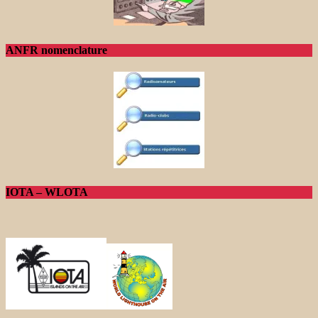
ANFR nomenclature
IOTA – WLOTA