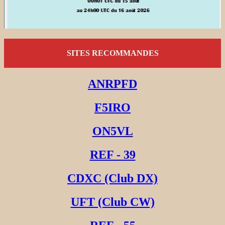
SITES RECOMMANDES
ANRPFD
F5IRO
ON5VL
REF - 39
CDXC (Club DX)
UFT (Club CW)