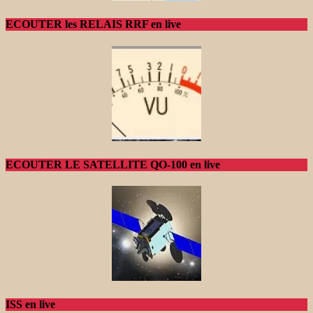
ECOUTER les RELAIS RRF en live
ECOUTER LE SATELLITE QO-100 en live
ISS en live