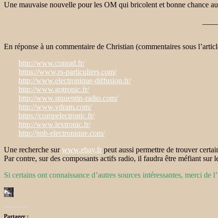
Une mauvaise nouvelle pour les OM qui bricolent et bonne chance a
____
En réponse à un commentaire de Christian (commentaires sous l’article),
http://www.conrad.fr/
https://www.rs-particuliers.com/
http://www.electronique-diffusion.fr/
http://www.gotronic.fr/
http://www.stquentin-radio.com/
http://www.vdram.com/
https://compelectronic.fr/
http://www.lextronic.fr/
http://jmb-electronique.com/
Une recherche sur
www.ebay.fr
peut aussi permettre de trouver certain
Par contre, sur des composants actifs radio, il faudra être méfiant sur l
Si certains ont connaissance d’autres sources intéressantes, merci de
Partager :