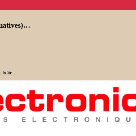
rnatives)…
 ma boîte…