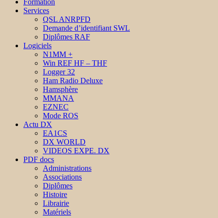
Formation
Services
QSL ANRPFD
Demande d’identifiant SWL
Diplômes RAF
Logiciels
N1MM +
Win REF HF – THF
Logger 32
Ham Radio Deluxe
Hamsphère
MMANA
EZNEC
Mode ROS
Actu DX
EA1CS
DX WORLD
VIDEOS EXPE. DX
PDF docs
Administrations
Associations
Diplômes
Histoire
Librairie
Matériels