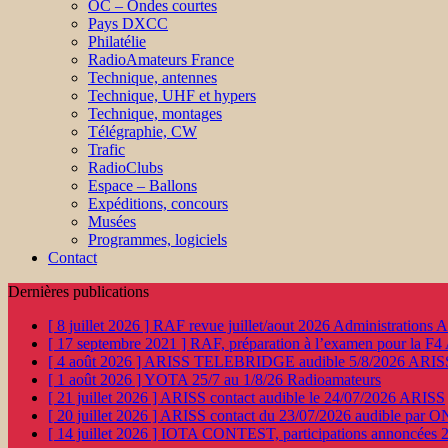
OC – Ondes courtes
Pays DXCC
Philatélie
RadioAmateurs France
Technique, antennes
Technique, UHF et hypers
Technique, montages
Télégraphie, CW
Trafic
RadioClubs
Espace – Ballons
Expéditions, concours
Musées
Programmes, logiciels
Contact
Dernières publications
[ 8 juillet 2026 ]
RAF revue juillet/aout 2026
Administration
[ 17 septembre 2021 ]
RAF, préparation à l’examen pour la F4
[ 4 août 2026 ]
ARISS TELEBRIDGE audible 5/8/2026
ARIS
[ 1 août 2026 ]
YOTA 25/7 au 1/8/26
Radioamateurs
[ 21 juillet 2026 ]
ARISS contact audible le 24/07/2026
ARISS
[ 20 juillet 2026 ]
ARISS contact du 23/07/2026 audible par 
[ 14 juillet 2026 ]
IOTA CONTEST, participations annoncées 