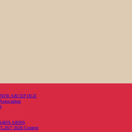
s ANFR ARCEP DGE
Association
S
ON4ISS
ARISS
25-26/7 2026
Contest