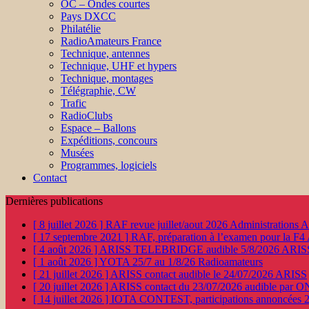
OC – Ondes courtes
Pays DXCC
Philatélie
RadioAmateurs France
Technique, antennes
Technique, UHF et hypers
Technique, montages
Télégraphie, CW
Trafic
RadioClubs
Espace – Ballons
Expéditions, concours
Musées
Programmes, logiciels
Contact
Dernières publications
[ 8 juillet 2026 ]
RAF revue juillet/aout 2026
Administration
[ 17 septembre 2021 ]
RAF, préparation à l’examen pour la F4
[ 4 août 2026 ]
ARISS TELEBRIDGE audible 5/8/2026
ARIS
[ 1 août 2026 ]
YOTA 25/7 au 1/8/26
Radioamateurs
[ 21 juillet 2026 ]
ARISS contact audible le 24/07/2026
ARISS
[ 20 juillet 2026 ]
ARISS contact du 23/07/2026 audible par 
[ 14 juillet 2026 ]
IOTA CONTEST, participations annoncées 