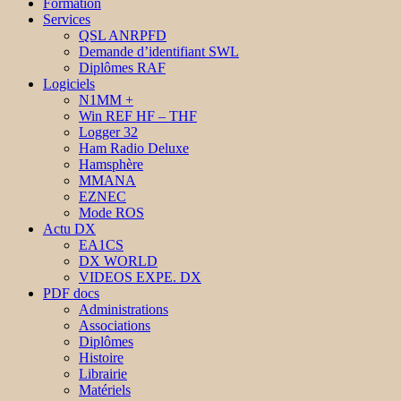
Formation
Services
QSL ANRPFD
Demande d’identifiant SWL
Diplômes RAF
Logiciels
N1MM +
Win REF HF – THF
Logger 32
Ham Radio Deluxe
Hamsphère
MMANA
EZNEC
Mode ROS
Actu DX
EA1CS
DX WORLD
VIDEOS EXPE. DX
PDF docs
Administrations
Associations
Diplômes
Histoire
Librairie
Matériels