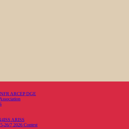
s ANFR ARCEP DGE
Association
S
ON4ISS
ARISS
25-26/7 2026
Contest