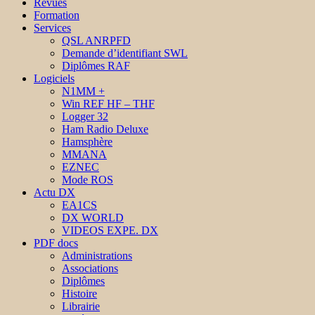
Revues
Formation
Services
QSL ANRPFD
Demande d’identifiant SWL
Diplômes RAF
Logiciels
N1MM +
Win REF HF – THF
Logger 32
Ham Radio Deluxe
Hamsphère
MMANA
EZNEC
Mode ROS
Actu DX
EA1CS
DX WORLD
VIDEOS EXPE. DX
PDF docs
Administrations
Associations
Diplômes
Histoire
Librairie