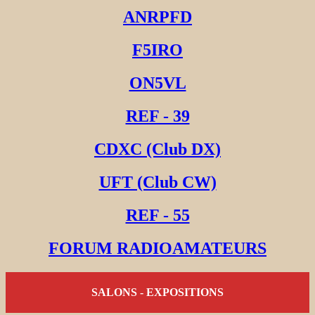
ANRPFD
F5IRO
ON5VL
REF - 39
CDXC (Club DX)
UFT (Club CW)
REF - 55
FORUM RADIOAMATEURS
SALONS - EXPOSITIONS