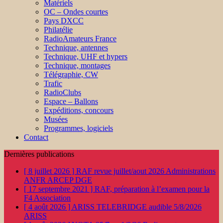
Matériels
OC – Ondes courtes
Pays DXCC
Philatélie
RadioAmateurs France
Technique, antennes
Technique, UHF et hypers
Technique, montages
Télégraphie, CW
Trafic
RadioClubs
Espace – Ballons
Expéditions, concours
Musées
Programmes, logiciels
Contact
Dernières publications
[ 8 juillet 2026 ]
RAF revue juillet/aout 2026
Administrations
ANFR ARCEP DGE
[ 17 septembre 2021 ]
RAF, préparation à l’examen pour la
F4
Association
[ 4 août 2026 ]
ARISS TELEBRIDGE audible 5/8/2026
ARISS