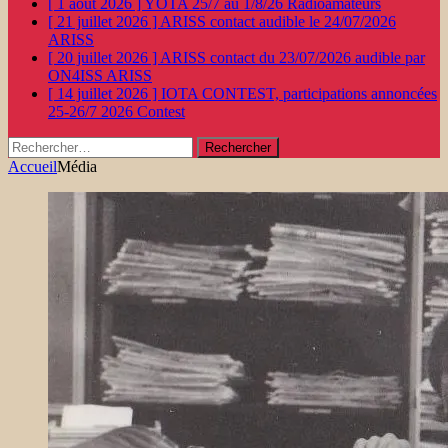
[ 1 août 2026 ]
YOTA 25/7 au 1/8/26
Radioamateurs
[ 21 juillet 2026 ]
ARISS contact audible le 24/07/2026
ARISS
[ 20 juillet 2026 ]
ARISS contact du 23/07/2026 audible par
ON4ISS
ARISS
[ 14 juillet 2026 ]
IOTA CONTEST, participations annoncées
25-26/7 2026
Contest
Rechercher :
Accueil
Média