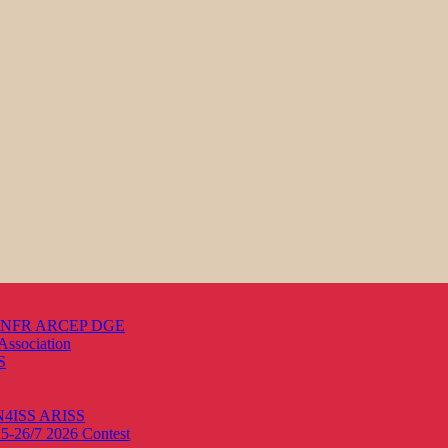
s ANFR ARCEP DGE
Association
S
ON4ISS
ARISS
25-26/7 2026
Contest