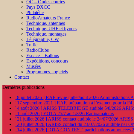
OC – Ondes courtes
Pays DXCC
Philatélie
RadioAmateurs France
Technique, antennes
Technique, UHF et hypers
Technique, montages
Télégraphie, CW
Trafic
RadioClubs
Espace – Ballons
Expéditions, concours
Musées
Programmes, logiciels
Contact
Dernières publications
[ 8 juillet 2026 ]
RAF revue juillet/aout 2026
Administration
[ 17 septembre 2021 ]
RAF, préparation à l’examen pour la F4
[ 4 août 2026 ]
ARISS TELEBRIDGE audible 5/8/2026
ARIS
[ 1 août 2026 ]
YOTA 25/7 au 1/8/26
Radioamateurs
[ 21 juillet 2026 ]
ARISS contact audible le 24/07/2026
ARISS
[ 20 juillet 2026 ]
ARISS contact du 23/07/2026 audible par 
[ 14 juillet 2026 ]
IOTA CONTEST, participations annoncées 