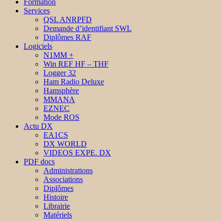
Formation
Services
QSL ANRPFD
Demande d’identifiant SWL
Diplômes RAF
Logiciels
N1MM +
Win REF HF – THF
Logger 32
Ham Radio Deluxe
Hamsphère
MMANA
EZNEC
Mode ROS
Actu DX
EA1CS
DX WORLD
VIDEOS EXPE. DX
PDF docs
Administrations
Associations
Diplômes
Histoire
Librairie
Matériels