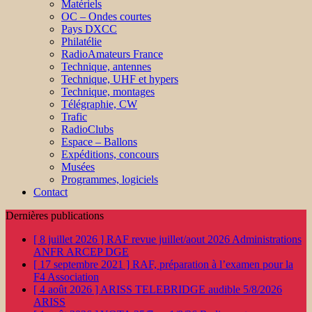
Matériels
OC – Ondes courtes
Pays DXCC
Philatélie
RadioAmateurs France
Technique, antennes
Technique, UHF et hypers
Technique, montages
Télégraphie, CW
Trafic
RadioClubs
Espace – Ballons
Expéditions, concours
Musées
Programmes, logiciels
Contact
Dernières publications
[ 8 juillet 2026 ]
RAF revue juillet/aout 2026
Administrations
ANFR ARCEP DGE
[ 17 septembre 2021 ]
RAF, préparation à l’examen pour la
F4
Association
[ 4 août 2026 ]
ARISS TELEBRIDGE audible 5/8/2026
ARISS