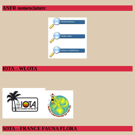
ANFR nomenclature
IOTA – WLOTA
SOTA – FRANCE FAUNA FLORA