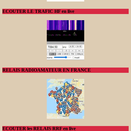
ECOUTER LE TRAFIC HF en live
RELAIS RADIOAMATEUR EN FRANCE
ECOUTER les RELAIS RRF en live