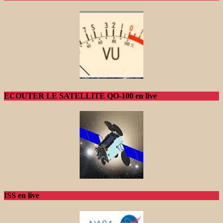
ECOUTER LE SATELLITE QO-100 en live
ISS en live