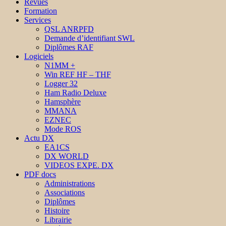
Revues
Formation
Services
QSL ANRPFD
Demande d’identifiant SWL
Diplômes RAF
Logiciels
N1MM +
Win REF HF – THF
Logger 32
Ham Radio Deluxe
Hamsphère
MMANA
EZNEC
Mode ROS
Actu DX
EA1CS
DX WORLD
VIDEOS EXPE. DX
PDF docs
Administrations
Associations
Diplômes
Histoire
Librairie