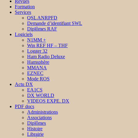
Revues
Formation
Services
QSL ANRPFD
Demande d’identifiant SWL
Diplômes RAF
Logiciels
N1MM +
Win REF HF – THF
Logger 32
Ham Radio Deluxe
Hamsphère
MMANA
EZNEC
Mode ROS
Actu DX
EA1CS
DX WORLD
VIDEOS EXPE. DX
PDF docs
Administrations
Associations
Diplômes
Histoire
Librairie