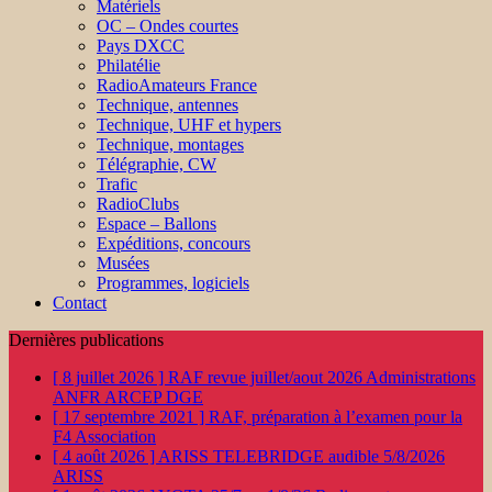
Matériels
OC – Ondes courtes
Pays DXCC
Philatélie
RadioAmateurs France
Technique, antennes
Technique, UHF et hypers
Technique, montages
Télégraphie, CW
Trafic
RadioClubs
Espace – Ballons
Expéditions, concours
Musées
Programmes, logiciels
Contact
Dernières publications
[ 8 juillet 2026 ]
RAF revue juillet/aout 2026
Administrations
ANFR ARCEP DGE
[ 17 septembre 2021 ]
RAF, préparation à l’examen pour la
F4
Association
[ 4 août 2026 ]
ARISS TELEBRIDGE audible 5/8/2026
ARISS