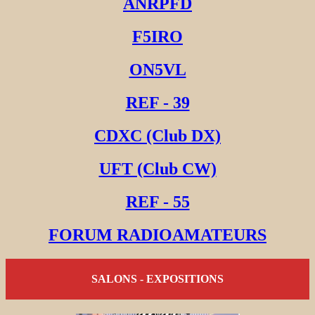
ANRPFD
F5IRO
ON5VL
REF - 39
CDXC (Club DX)
UFT (Club CW)
REF - 55
FORUM RADIOAMATEURS
SALONS - EXPOSITIONS