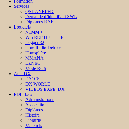
Formation
Services
QSL ANRPFD
Demande d’identifiant SWL
Diplômes RAF
Logiciels
N1MM +
Win REF HF – THF
Logger 32
Ham Radio Deluxe
Hamsphère
MMANA
EZNEC
Mode ROS
Actu DX
EA1CS
DX WORLD
VIDEOS EXPE. DX
PDF docs
Administrations
Associations
Diplômes
Histoire
Librairie
Matériels