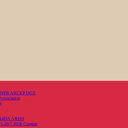
s ANFR ARCEP DGE
Association
S
ON4ISS
ARISS
25-26/7 2026
Contest