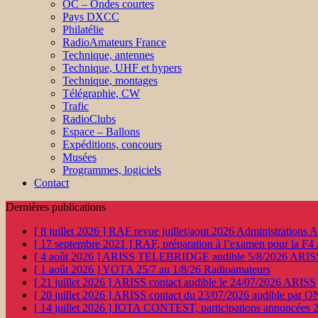
OC – Ondes courtes
Pays DXCC
Philatélie
RadioAmateurs France
Technique, antennes
Technique, UHF et hypers
Technique, montages
Télégraphie, CW
Trafic
RadioClubs
Espace – Ballons
Expéditions, concours
Musées
Programmes, logiciels
Contact
Dernières publications
[ 8 juillet 2026 ]
RAF revue juillet/aout 2026
Administration
[ 17 septembre 2021 ]
RAF, préparation à l’examen pour la F4
[ 4 août 2026 ]
ARISS TELEBRIDGE audible 5/8/2026
ARIS
[ 1 août 2026 ]
YOTA 25/7 au 1/8/26
Radioamateurs
[ 21 juillet 2026 ]
ARISS contact audible le 24/07/2026
ARISS
[ 20 juillet 2026 ]
ARISS contact du 23/07/2026 audible par 
[ 14 juillet 2026 ]
IOTA CONTEST, participations annoncées 