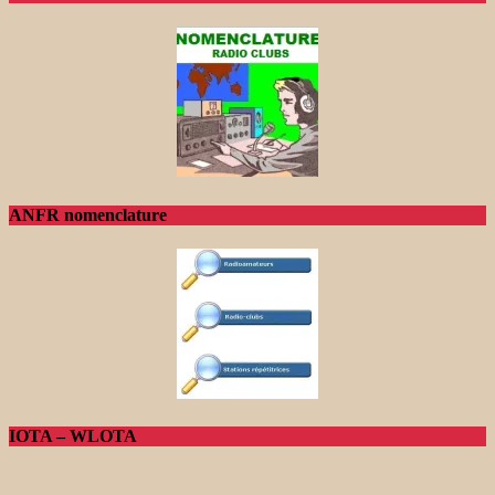
ANFR nomenclature
IOTA – WLOTA