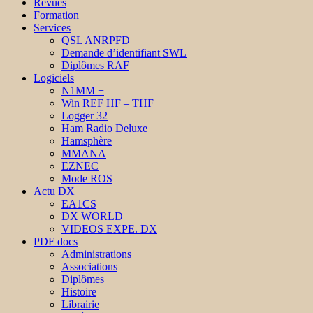
Revues
Formation
Services
QSL ANRPFD
Demande d’identifiant SWL
Diplômes RAF
Logiciels
N1MM +
Win REF HF – THF
Logger 32
Ham Radio Deluxe
Hamsphère
MMANA
EZNEC
Mode ROS
Actu DX
EA1CS
DX WORLD
VIDEOS EXPE. DX
PDF docs
Administrations
Associations
Diplômes
Histoire
Librairie