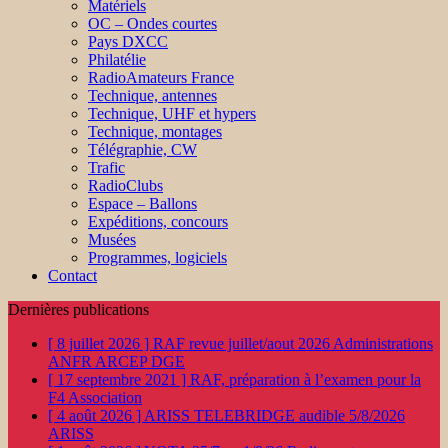
Matériels
OC – Ondes courtes
Pays DXCC
Philatélie
RadioAmateurs France
Technique, antennes
Technique, UHF et hypers
Technique, montages
Télégraphie, CW
Trafic
RadioClubs
Espace – Ballons
Expéditions, concours
Musées
Programmes, logiciels
Contact
Dernières publications
[ 8 juillet 2026 ]
RAF revue juillet/aout 2026
Administrations
ANFR ARCEP DGE
[ 17 septembre 2021 ]
RAF, préparation à l’examen pour la
F4
Association
[ 4 août 2026 ]
ARISS TELEBRIDGE audible 5/8/2026
ARISS