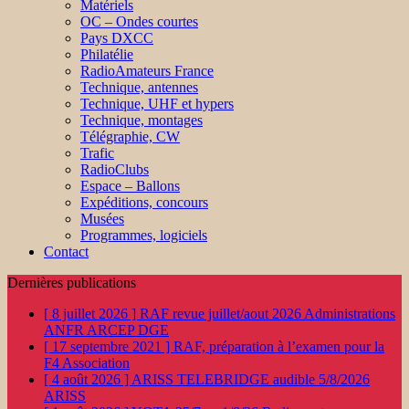
Matériels
OC – Ondes courtes
Pays DXCC
Philatélie
RadioAmateurs France
Technique, antennes
Technique, UHF et hypers
Technique, montages
Télégraphie, CW
Trafic
RadioClubs
Espace – Ballons
Expéditions, concours
Musées
Programmes, logiciels
Contact
Dernières publications
[ 8 juillet 2026 ]
RAF revue juillet/aout 2026
Administrations
ANFR ARCEP DGE
[ 17 septembre 2021 ]
RAF, préparation à l’examen pour la
F4
Association
[ 4 août 2026 ]
ARISS TELEBRIDGE audible 5/8/2026
ARISS