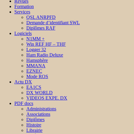
Revues
Formation
Services
QSL ANRPFD
Demande d’identifiant SWL
Diplômes RAF
Logiciels
N1MM +
Win REF HF – THF
Logger 32
Ham Radio Deluxe
Hamsphère
MMANA
EZNEC
Mode ROS
Actu DX
EA1CS
DX WORLD
VIDEOS EXPE. DX
PDF docs
Administrations
Associations
Diplômes
Histoire
Librairie