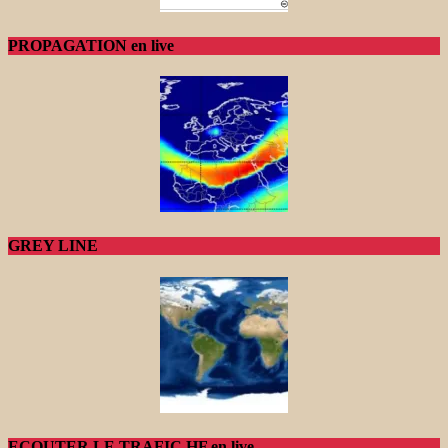
PROPAGATION en live
GREY LINE
ECOUTER LE TRAFIC HF en live