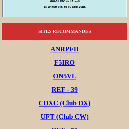
SITES RECOMMANDES
ANRPFD
F5IRO
ON5VL
REF - 39
CDXC (Club DX)
UFT (Club CW)