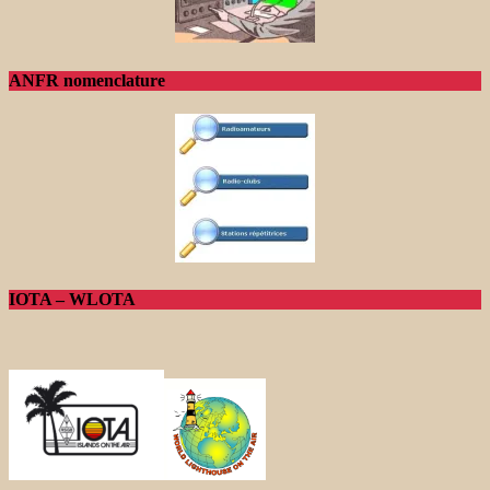
ANFR nomenclature
IOTA – WLOTA