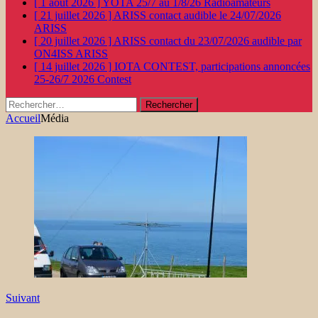
[ 1 août 2026 ]
YOTA 25/7 au 1/8/26
Radioamateurs
[ 21 juillet 2026 ]
ARISS contact audible le 24/07/2026
ARISS
[ 20 juillet 2026 ]
ARISS contact du 23/07/2026 audible par
ON4ISS
ARISS
[ 14 juillet 2026 ]
IOTA CONTEST, participations annoncées
25-26/7 2026
Contest
Rechercher :
Accueil
Média
Suivant