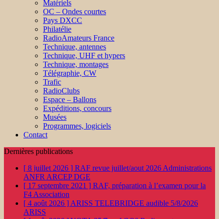
Matériels
OC – Ondes courtes
Pays DXCC
Philatélie
RadioAmateurs France
Technique, antennes
Technique, UHF et hypers
Technique, montages
Télégraphie, CW
Trafic
RadioClubs
Espace – Ballons
Expéditions, concours
Musées
Programmes, logiciels
Contact
Dernières publications
[ 8 juillet 2026 ]
RAF revue juillet/aout 2026
Administrations
ANFR ARCEP DGE
[ 17 septembre 2021 ]
RAF, préparation à l’examen pour la
F4
Association
[ 4 août 2026 ]
ARISS TELEBRIDGE audible 5/8/2026
ARISS