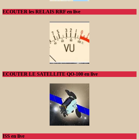
ECOUTER les RELAIS RRF en live
ECOUTER LE SATELLITE QO-100 en live
ISS en live