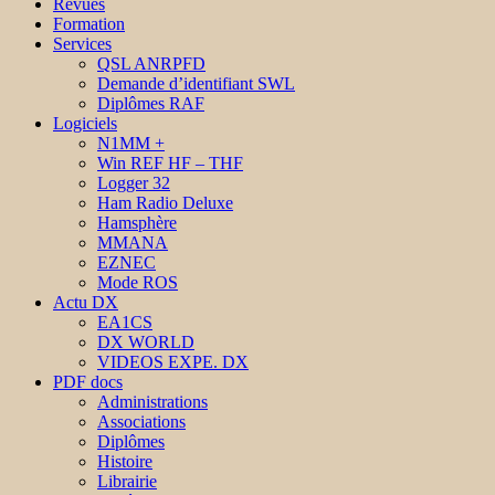
Revues
Formation
Services
QSL ANRPFD
Demande d’identifiant SWL
Diplômes RAF
Logiciels
N1MM +
Win REF HF – THF
Logger 32
Ham Radio Deluxe
Hamsphère
MMANA
EZNEC
Mode ROS
Actu DX
EA1CS
DX WORLD
VIDEOS EXPE. DX
PDF docs
Administrations
Associations
Diplômes
Histoire
Librairie