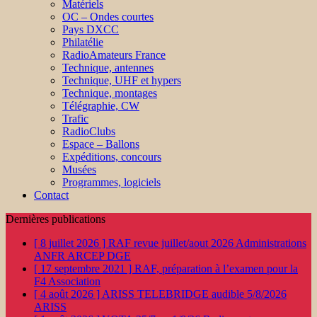
Matériels
OC – Ondes courtes
Pays DXCC
Philatélie
RadioAmateurs France
Technique, antennes
Technique, UHF et hypers
Technique, montages
Télégraphie, CW
Trafic
RadioClubs
Espace – Ballons
Expéditions, concours
Musées
Programmes, logiciels
Contact
Dernières publications
[ 8 juillet 2026 ]
RAF revue juillet/aout 2026
Administrations
ANFR ARCEP DGE
[ 17 septembre 2021 ]
RAF, préparation à l’examen pour la
F4
Association
[ 4 août 2026 ]
ARISS TELEBRIDGE audible 5/8/2026
ARISS