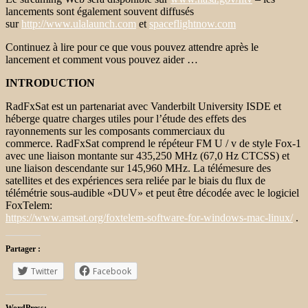
lancements sont également souvent diffusés
sur
http://www.ulalaunch.com
et
spaceflightnow.com
Continuez à lire pour ce que vous pouvez attendre après le
lancement et comment vous pouvez aider …
INTRODUCTION
RadFxSat est un partenariat avec Vanderbilt University ISDE et
héberge quatre charges utiles pour l’étude des effets des
rayonnements sur les composants commerciaux du
commerce. RadFxSat comprend le répéteur FM U / v de style Fox-1
avec une liaison montante sur 435,250 MHz (67,0 Hz CTCSS) et
une liaison descendante sur 145,960 MHz. La télémesure des
satellites et des expériences sera reliée par le biais du flux de
télémétrie sous-audible «DUV» et peut être décodée avec le logiciel
FoxTelem:
https://www.amsat.org/foxtelem-software-for-windows-mac-linux/
.
Partager :
Twitter
Facebook
WordPress: