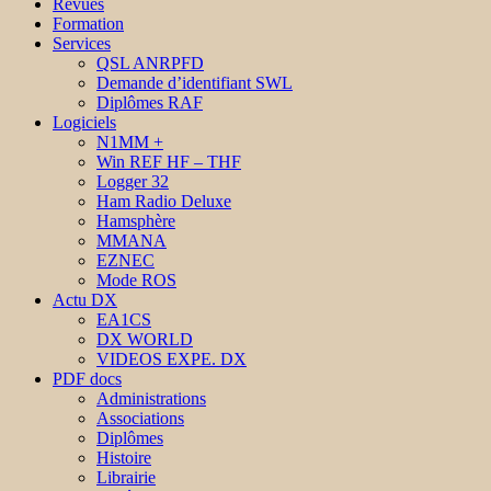
Revues
Formation
Services
QSL ANRPFD
Demande d’identifiant SWL
Diplômes RAF
Logiciels
N1MM +
Win REF HF – THF
Logger 32
Ham Radio Deluxe
Hamsphère
MMANA
EZNEC
Mode ROS
Actu DX
EA1CS
DX WORLD
VIDEOS EXPE. DX
PDF docs
Administrations
Associations
Diplômes
Histoire
Librairie