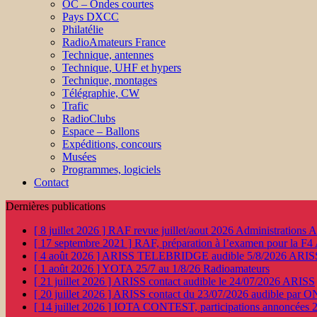
OC – Ondes courtes
Pays DXCC
Philatélie
RadioAmateurs France
Technique, antennes
Technique, UHF et hypers
Technique, montages
Télégraphie, CW
Trafic
RadioClubs
Espace – Ballons
Expéditions, concours
Musées
Programmes, logiciels
Contact
Dernières publications
[ 8 juillet 2026 ]
RAF revue juillet/aout 2026
Administration
[ 17 septembre 2021 ]
RAF, préparation à l’examen pour la F4
[ 4 août 2026 ]
ARISS TELEBRIDGE audible 5/8/2026
ARIS
[ 1 août 2026 ]
YOTA 25/7 au 1/8/26
Radioamateurs
[ 21 juillet 2026 ]
ARISS contact audible le 24/07/2026
ARISS
[ 20 juillet 2026 ]
ARISS contact du 23/07/2026 audible par 
[ 14 juillet 2026 ]
IOTA CONTEST, participations annoncées 