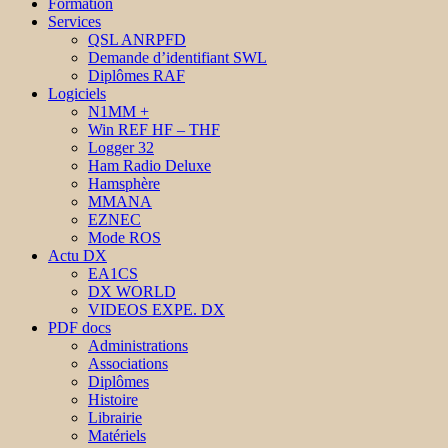
Formation
Services
QSL ANRPFD
Demande d’identifiant SWL
Diplômes RAF
Logiciels
N1MM +
Win REF HF – THF
Logger 32
Ham Radio Deluxe
Hamsphère
MMANA
EZNEC
Mode ROS
Actu DX
EA1CS
DX WORLD
VIDEOS EXPE. DX
PDF docs
Administrations
Associations
Diplômes
Histoire
Librairie
Matériels