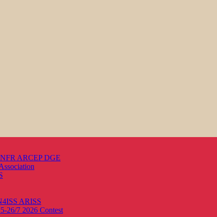
s ANFR ARCEP DGE
Association
S
ON4ISS
ARISS
25-26/7 2026
Contest