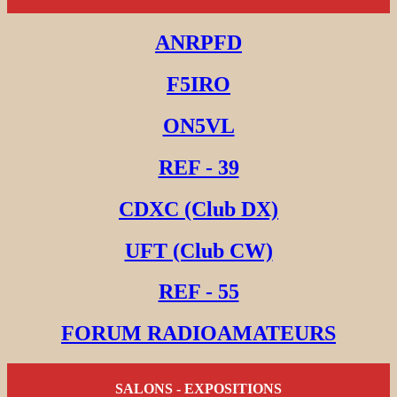
ANRPFD
F5IRO
ON5VL
REF - 39
CDXC (Club DX)
UFT (Club CW)
REF - 55
FORUM RADIOAMATEURS
SALONS - EXPOSITIONS