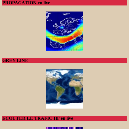
PROPAGATION en live
GREY LINE
ECOUTER LE TRAFIC HF en live