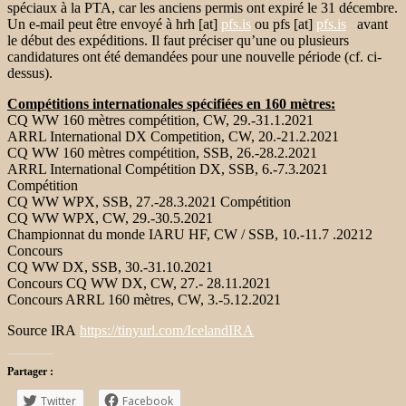
spéciaux à la PTA, car les anciens permis ont expiré le 31 décembre.
Un e-mail peut être envoyé à hrh [at]
pfs.is
ou pfs [at]
pfs.is
avant
le début des expéditions. Il faut préciser qu’une ou plusieurs
candidatures ont été demandées pour une nouvelle période (cf. ci-
dessus).
Compétitions internationales spécifiées en 160 mètres:
CQ WW 160 mètres compétition, CW, 29.-31.1.2021
ARRL International DX Competition, CW, 20.-21.2.2021
CQ WW 160 mètres compétition, SSB, 26.-28.2.2021
ARRL International Compétition DX, SSB, 6.-7.3.2021
Compétition
CQ WW WPX, SSB, 27.-28.3.2021 Compétition
CQ WW WPX, CW, 29.-30.5.2021
Championnat du monde IARU HF, CW / SSB, 10.-11.7 .20212
Concours
CQ WW DX, SSB, 30.-31.10.2021
Concours CQ WW DX, CW, 27.- 28.11.2021
Concours ARRL 160 mètres, CW, 3.-5.12.2021
Source IRA
https://tinyurl.com/IcelandIRA
Partager :
Twitter
Facebook