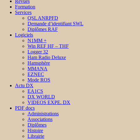
Revues
Formation
Services
QSL ANRPFD
Demande d’identifiant SWL
Diplômes RAF
Logiciels
N1MM +
Win REF HF – THF
Logger 32
Ham Radio Deluxe
Hamsphère
MMANA
EZNEC
Mode ROS
Actu DX
EA1CS
DX WORLD
VIDEOS EXPE. DX
PDF docs
Administrations
Associations
Diplômes
Histoire
Librairie