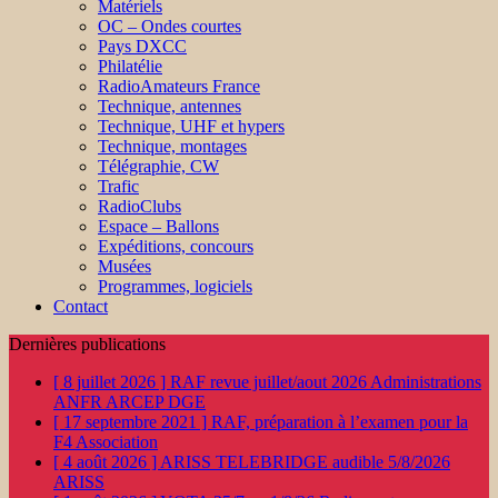
Matériels
OC – Ondes courtes
Pays DXCC
Philatélie
RadioAmateurs France
Technique, antennes
Technique, UHF et hypers
Technique, montages
Télégraphie, CW
Trafic
RadioClubs
Espace – Ballons
Expéditions, concours
Musées
Programmes, logiciels
Contact
Dernières publications
[ 8 juillet 2026 ]
RAF revue juillet/aout 2026
Administrations
ANFR ARCEP DGE
[ 17 septembre 2021 ]
RAF, préparation à l’examen pour la
F4
Association
[ 4 août 2026 ]
ARISS TELEBRIDGE audible 5/8/2026
ARISS