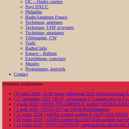
OC – Ondes courtes
Pays DXCC
Philatélie
RadioAmateurs France
Technique, antennes
Technique, UHF et hypers
Technique, montages
Télégraphie, CW
Trafic
RadioClubs
Espace – Ballons
Expéditions, concours
Musées
Programmes, logiciels
Contact
Dernières publications
[ 8 juillet 2026 ]
RAF revue juillet/aout 2026
Administration
[ 17 septembre 2021 ]
RAF, préparation à l’examen pour la F4
[ 4 août 2026 ]
ARISS TELEBRIDGE audible 5/8/2026
ARIS
[ 1 août 2026 ]
YOTA 25/7 au 1/8/26
Radioamateurs
[ 21 juillet 2026 ]
ARISS contact audible le 24/07/2026
ARISS
[ 20 juillet 2026 ]
ARISS contact du 23/07/2026 audible par 
[ 14 juillet 2026 ]
IOTA CONTEST, participations annoncées 