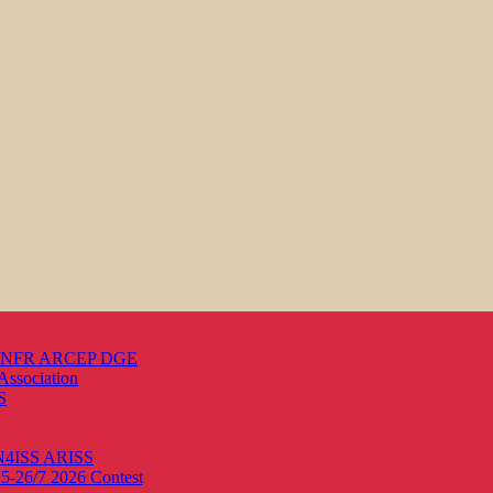
s ANFR ARCEP DGE
Association
S
ON4ISS
ARISS
25-26/7 2026
Contest