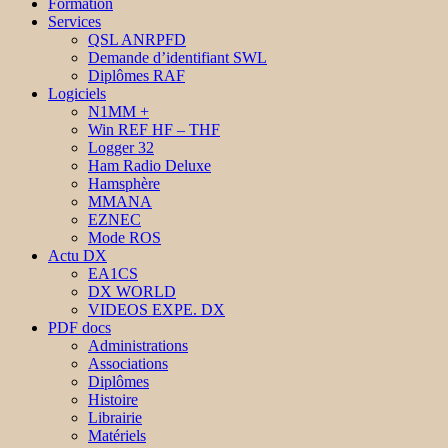
Formation
Services
QSL ANRPFD
Demande d’identifiant SWL
Diplômes RAF
Logiciels
N1MM +
Win REF HF – THF
Logger 32
Ham Radio Deluxe
Hamsphère
MMANA
EZNEC
Mode ROS
Actu DX
EA1CS
DX WORLD
VIDEOS EXPE. DX
PDF docs
Administrations
Associations
Diplômes
Histoire
Librairie
Matériels