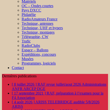
Matériels
OC – Ondes courtes
Pays DXCC
Philatélie
RadioAmateurs France
Technique, antennes
Technique, UHF et hypers
Technique, montages
Télégraphie, CW
Trafic
RadioClubs
Espace – Ballons
Expéditions, concours
Musées
Programmes, logiciels
Contact
Dernières publications
[ 8 juillet 2026 ]
RAF revue juillet/aout 2026
Administrations
ANFR ARCEP DGE
[ 17 septembre 2021 ]
RAF, préparation à l’examen pour la
F4
Association
[ 4 août 2026 ]
ARISS TELEBRIDGE audible 5/8/2026
ARISS