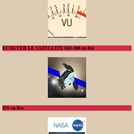
ECOUTER LE SATELLITE QO-100 en live
ISS en live