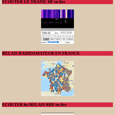
ECOUTER LE TRAFIC HF en live
RELAIS RADIOAMATEUR EN FRANCE
ECOUTER les RELAIS RRF en live