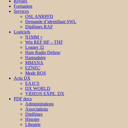
Revues
Formation
Services
QSL ANRPFD
Demande d’identifiant SWL
Diplômes RAF
Logiciels
N1MM +
Win REF HF – THF
Logger 32
Ham Radio Deluxe
Hamsphère
MMANA
EZNEC
Mode ROS
Actu DX
EA1CS
DX WORLD
VIDEOS EXPE. DX
PDF docs
Administrations
Associations
Diplômes
Histoire
Librairie