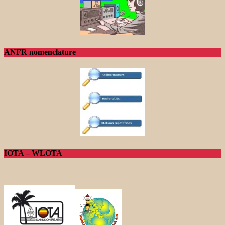
ANFR nomenclature
IOTA – WLOTA