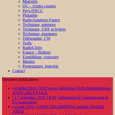
Matériels
OC – Ondes courtes
Pays DXCC
Philatélie
RadioAmateurs France
Technique, antennes
Technique, UHF et hypers
Technique, montages
Télégraphie, CW
Trafic
RadioClubs
Espace – Ballons
Expéditions, concours
Musées
Programmes, logiciels
Contact
Dernières publications
[ 8 juillet 2026 ]
RAF revue juillet/aout 2026
Administrations
ANFR ARCEP DGE
[ 17 septembre 2021 ]
RAF, préparation à l’examen pour la
F4
Association
[ 4 août 2026 ]
ARISS TELEBRIDGE audible 5/8/2026
ARISS