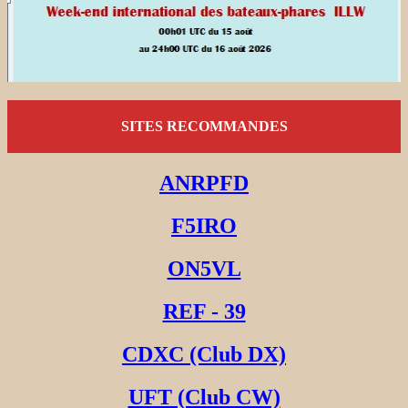
SITES RECOMMANDES
ANRPFD
F5IRO
ON5VL
REF - 39
CDXC (Club DX)
UFT (Club CW)