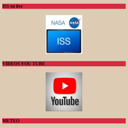
ISS en live
VIDEOS YOU TUBE
METEO