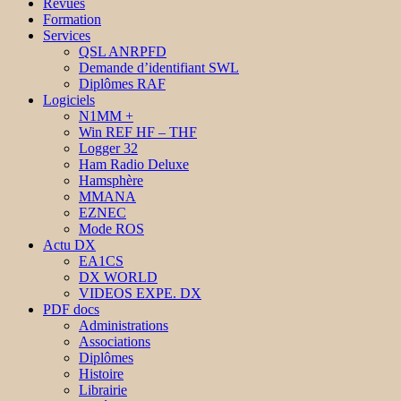
Revues
Formation
Services
QSL ANRPFD
Demande d’identifiant SWL
Diplômes RAF
Logiciels
N1MM +
Win REF HF – THF
Logger 32
Ham Radio Deluxe
Hamsphère
MMANA
EZNEC
Mode ROS
Actu DX
EA1CS
DX WORLD
VIDEOS EXPE. DX
PDF docs
Administrations
Associations
Diplômes
Histoire
Librairie