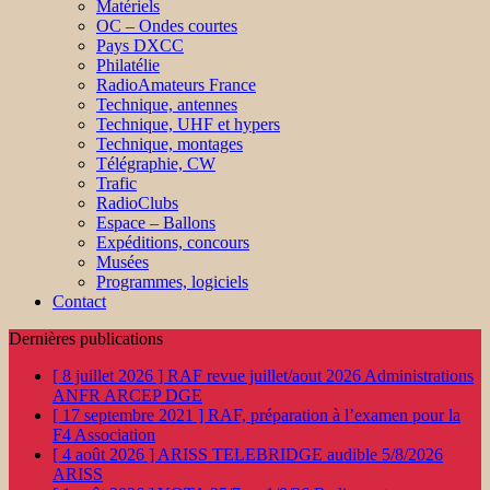
Matériels
OC – Ondes courtes
Pays DXCC
Philatélie
RadioAmateurs France
Technique, antennes
Technique, UHF et hypers
Technique, montages
Télégraphie, CW
Trafic
RadioClubs
Espace – Ballons
Expéditions, concours
Musées
Programmes, logiciels
Contact
Dernières publications
[ 8 juillet 2026 ]
RAF revue juillet/aout 2026
Administrations
ANFR ARCEP DGE
[ 17 septembre 2021 ]
RAF, préparation à l’examen pour la
F4
Association
[ 4 août 2026 ]
ARISS TELEBRIDGE audible 5/8/2026
ARISS