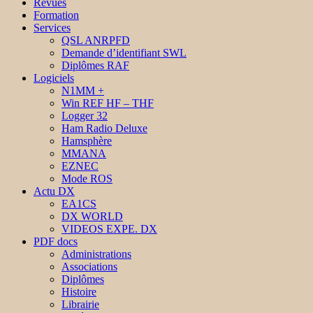
Revues
Formation
Services
QSL ANRPFD
Demande d’identifiant SWL
Diplômes RAF
Logiciels
N1MM +
Win REF HF – THF
Logger 32
Ham Radio Deluxe
Hamsphère
MMANA
EZNEC
Mode ROS
Actu DX
EA1CS
DX WORLD
VIDEOS EXPE. DX
PDF docs
Administrations
Associations
Diplômes
Histoire
Librairie