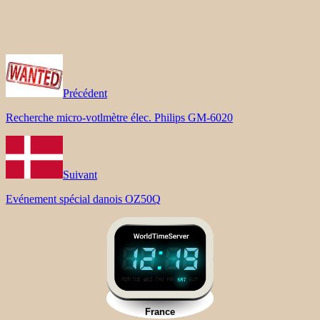
Précédent
Recherche micro-votlmètre élec. Philips GM-6020
Suivant
Evénement spécial danois OZ50Q