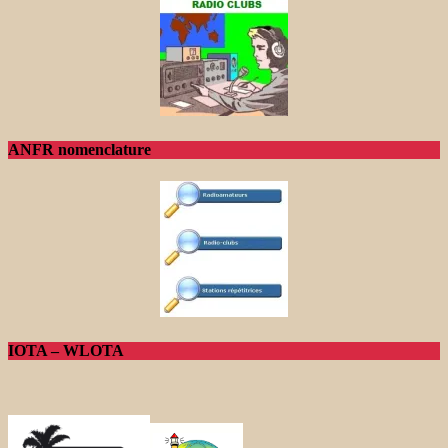
ANFR nomenclature
IOTA – WLOTA