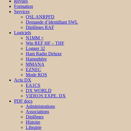
Revues
Formation
Services
QSL ANRPFD
Demande d’identifiant SWL
Diplômes RAF
Logiciels
N1MM +
Win REF HF – THF
Logger 32
Ham Radio Deluxe
Hamsphère
MMANA
EZNEC
Mode ROS
Actu DX
EA1CS
DX WORLD
VIDEOS EXPE. DX
PDF docs
Administrations
Associations
Diplômes
Histoire
Librairie