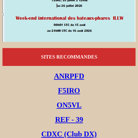
SITES RECOMMANDES
ANRPFD
F5IRO
ON5VL
REF - 39
CDXC (Club DX)