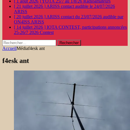
[ 1 août 2026 ]
YOTA 25/7 au 1/8/26
Radioamateurs
[ 21 juillet 2026 ]
ARISS contact audible le 24/07/2026
ARISS
[ 20 juillet 2026 ]
ARISS contact du 23/07/2026 audible par
ON4ISS
ARISS
[ 14 juillet 2026 ]
IOTA CONTEST, participations annoncées
25-26/7 2026
Contest
Rechercher :
Accueil
Média
f4esk ant
f4esk ant