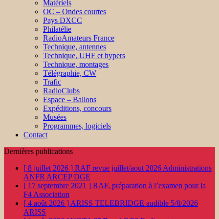
Matériels
OC – Ondes courtes
Pays DXCC
Philatélie
RadioAmateurs France
Technique, antennes
Technique, UHF et hypers
Technique, montages
Télégraphie, CW
Trafic
RadioClubs
Espace – Ballons
Expéditions, concours
Musées
Programmes, logiciels
Contact
Dernières publications
[ 8 juillet 2026 ]
RAF revue juillet/aout 2026
Administrations
ANFR ARCEP DGE
[ 17 septembre 2021 ]
RAF, préparation à l’examen pour la
F4
Association
[ 4 août 2026 ]
ARISS TELEBRIDGE audible 5/8/2026
ARISS