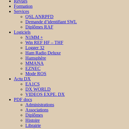
Revues
Formation
Services
QSL ANRPFD
Demande d’identifiant SWL
Diplômes RAF
Logiciels
N1MM +
Win REF HF – THF
Logger 32
Ham Radio Deluxe
Hamsphère
MMANA
EZNEC
Mode ROS
Actu DX
EA1CS
DX WORLD
VIDEOS EXPE. DX
PDF docs
Administrations
Associations
Diplômes
Histoire
Librairie