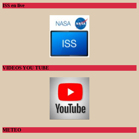
ISS en live
VIDEOS YOU TUBE
METEO