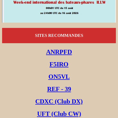
SITES RECOMMANDES
ANRPFD
F5IRO
ON5VL
REF - 39
CDXC (Club DX)
UFT (Club CW)