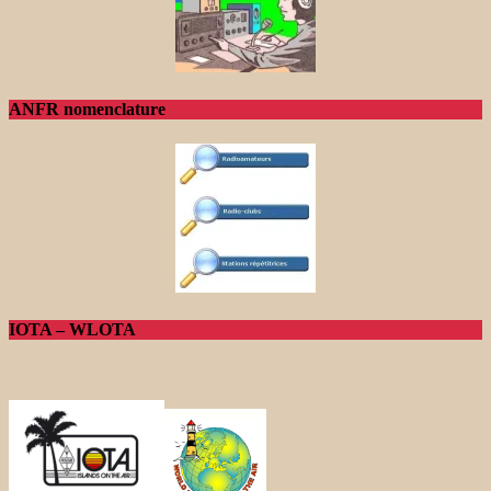
ANFR nomenclature
IOTA – WLOTA