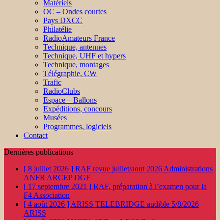
Matériels
OC – Ondes courtes
Pays DXCC
Philatélie
RadioAmateurs France
Technique, antennes
Technique, UHF et hypers
Technique, montages
Télégraphie, CW
Trafic
RadioClubs
Espace – Ballons
Expéditions, concours
Musées
Programmes, logiciels
Contact
Dernières publications
[ 8 juillet 2026 ]
RAF revue juillet/aout 2026
Administrations
ANFR ARCEP DGE
[ 17 septembre 2021 ]
RAF, préparation à l’examen pour la
F4
Association
[ 4 août 2026 ]
ARISS TELEBRIDGE audible 5/8/2026
ARISS