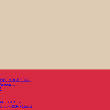
s ANFR ARCEP DGE
Association
S
ON4ISS
ARISS
25-26/7 2026
Contest