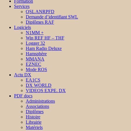
Formation
Services
QSL ANRPFD
Demande d’identifiant SWL
Diplômes RAF
Logiciels
N1MM +
Win REF HF – THF
Logger 32
Ham Radio Deluxe
Hamsphère
MMANA
EZNEC
Mode ROS
Actu DX
EA1CS
DX WORLD
VIDEOS EXPE. DX
PDF docs
Administrations
Associations
Diplômes
Histoire
Librairie
Matériels