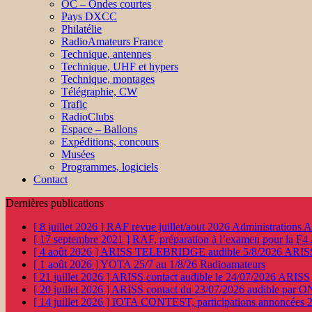
OC – Ondes courtes
Pays DXCC
Philatélie
RadioAmateurs France
Technique, antennes
Technique, UHF et hypers
Technique, montages
Télégraphie, CW
Trafic
RadioClubs
Espace – Ballons
Expéditions, concours
Musées
Programmes, logiciels
Contact
Dernières publications
[ 8 juillet 2026 ]
RAF revue juillet/aout 2026
Administration
[ 17 septembre 2021 ]
RAF, préparation à l’examen pour la F4
[ 4 août 2026 ]
ARISS TELEBRIDGE audible 5/8/2026
ARIS
[ 1 août 2026 ]
YOTA 25/7 au 1/8/26
Radioamateurs
[ 21 juillet 2026 ]
ARISS contact audible le 24/07/2026
ARISS
[ 20 juillet 2026 ]
ARISS contact du 23/07/2026 audible par 
[ 14 juillet 2026 ]
IOTA CONTEST, participations annoncées 