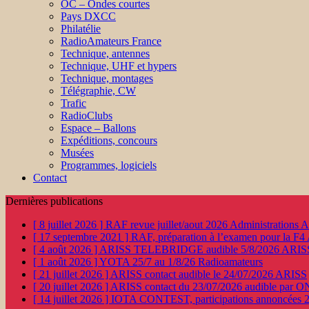
OC – Ondes courtes
Pays DXCC
Philatélie
RadioAmateurs France
Technique, antennes
Technique, UHF et hypers
Technique, montages
Télégraphie, CW
Trafic
RadioClubs
Espace – Ballons
Expéditions, concours
Musées
Programmes, logiciels
Contact
Dernières publications
[ 8 juillet 2026 ]
RAF revue juillet/aout 2026
Administration
[ 17 septembre 2021 ]
RAF, préparation à l’examen pour la F4
[ 4 août 2026 ]
ARISS TELEBRIDGE audible 5/8/2026
ARIS
[ 1 août 2026 ]
YOTA 25/7 au 1/8/26
Radioamateurs
[ 21 juillet 2026 ]
ARISS contact audible le 24/07/2026
ARISS
[ 20 juillet 2026 ]
ARISS contact du 23/07/2026 audible par 
[ 14 juillet 2026 ]
IOTA CONTEST, participations annoncées 