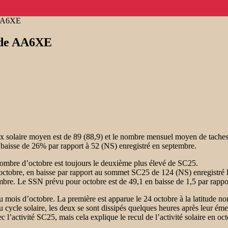
e AA6XE
e de AA6XE
ux solaire moyen est de 89 (88,9) et le nombre mensuel moyen de taches s
 baisse de 26% par rapport à 52 (NS) enregistré en septembre.
 nombre d’octobre est toujours le deuxième plus élevé de SC25.
ctobre, en baisse par rapport au sommet SC25 de 124 (NS) enregistré le
embre. Le SSN prévu pour octobre est de 49,1 en baisse de 1,5 par rappor
u mois d’octobre. La première est apparue le 24 octobre à la latitude n
u cycle solaire, les deux se sont dissipés quelques heures après leur ém
l’activité SC25, mais cela explique le recul de l’activité solaire en oct