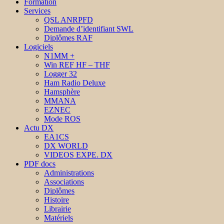
Formation
Services
QSL ANRPFD
Demande d’identifiant SWL
Diplômes RAF
Logiciels
N1MM +
Win REF HF – THF
Logger 32
Ham Radio Deluxe
Hamsphère
MMANA
EZNEC
Mode ROS
Actu DX
EA1CS
DX WORLD
VIDEOS EXPE. DX
PDF docs
Administrations
Associations
Diplômes
Histoire
Librairie
Matériels