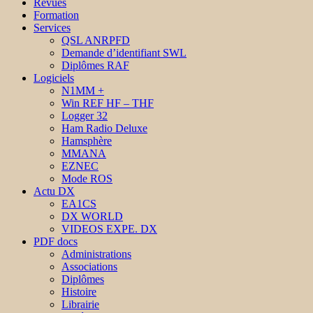
Revues
Formation
Services
QSL ANRPFD
Demande d’identifiant SWL
Diplômes RAF
Logiciels
N1MM +
Win REF HF – THF
Logger 32
Ham Radio Deluxe
Hamsphère
MMANA
EZNEC
Mode ROS
Actu DX
EA1CS
DX WORLD
VIDEOS EXPE. DX
PDF docs
Administrations
Associations
Diplômes
Histoire
Librairie