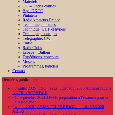
Matériels
OC – Ondes courtes
Pays DXCC
Philatélie
RadioAmateurs France
Technique, antennes
Technique, UHF et hypers
Technique, montages
Télégraphie, CW
Trafic
RadioClubs
Espace – Ballons
Expéditions, concours
Musées
Programmes, logiciels
Contact
Dernières publications
[ 8 juillet 2026 ]
RAF revue juillet/aout 2026
Administrations
ANFR ARCEP DGE
[ 17 septembre 2021 ]
RAF, préparation à l’examen pour la
F4
Association
[ 4 août 2026 ]
ARISS TELEBRIDGE audible 5/8/2026
ARISS