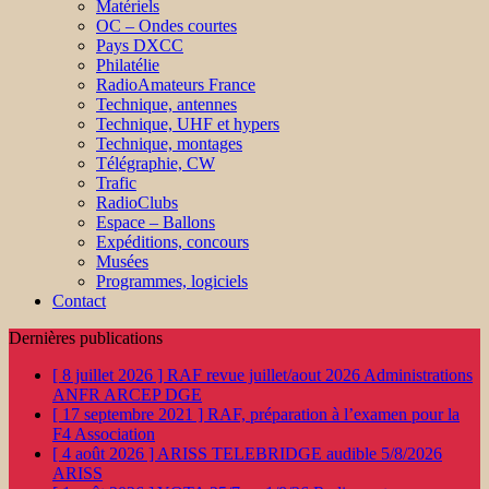
Matériels
OC – Ondes courtes
Pays DXCC
Philatélie
RadioAmateurs France
Technique, antennes
Technique, UHF et hypers
Technique, montages
Télégraphie, CW
Trafic
RadioClubs
Espace – Ballons
Expéditions, concours
Musées
Programmes, logiciels
Contact
Dernières publications
[ 8 juillet 2026 ]
RAF revue juillet/aout 2026
Administrations
ANFR ARCEP DGE
[ 17 septembre 2021 ]
RAF, préparation à l’examen pour la
F4
Association
[ 4 août 2026 ]
ARISS TELEBRIDGE audible 5/8/2026
ARISS