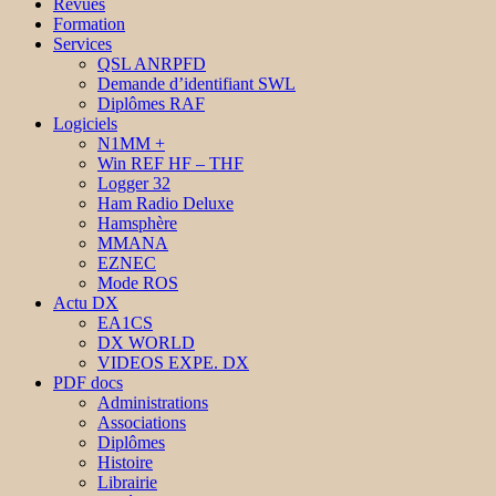
Revues
Formation
Services
QSL ANRPFD
Demande d’identifiant SWL
Diplômes RAF
Logiciels
N1MM +
Win REF HF – THF
Logger 32
Ham Radio Deluxe
Hamsphère
MMANA
EZNEC
Mode ROS
Actu DX
EA1CS
DX WORLD
VIDEOS EXPE. DX
PDF docs
Administrations
Associations
Diplômes
Histoire
Librairie