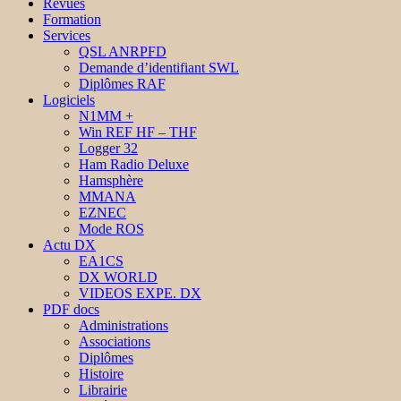
Revues
Formation
Services
QSL ANRPFD
Demande d’identifiant SWL
Diplômes RAF
Logiciels
N1MM +
Win REF HF – THF
Logger 32
Ham Radio Deluxe
Hamsphère
MMANA
EZNEC
Mode ROS
Actu DX
EA1CS
DX WORLD
VIDEOS EXPE. DX
PDF docs
Administrations
Associations
Diplômes
Histoire
Librairie