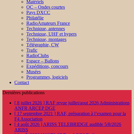
Matériels
OC – Ondes courtes
Pays DXCC
Philatélie
RadioAmateurs France
Technique, antennes
Technique, UHF et hypers
Technique, montages
Télégraphie, CW
Trafic
RadioClubs
Espace – Ballons
Expéditions, concours
Musées
Programmes, logiciels
Contact
Dernières publications
[ 8 juillet 2026 ]
RAF revue juillet/aout 2026
Administrations
ANFR ARCEP DGE
[ 17 septembre 2021 ]
RAF, préparation à l’examen pour la
F4
Association
[ 4 août 2026 ]
ARISS TELEBRIDGE audible 5/8/2026
ARISS