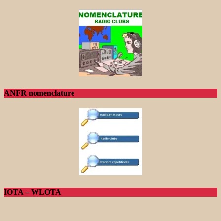
ANFR nomenclature
IOTA – WLOTA