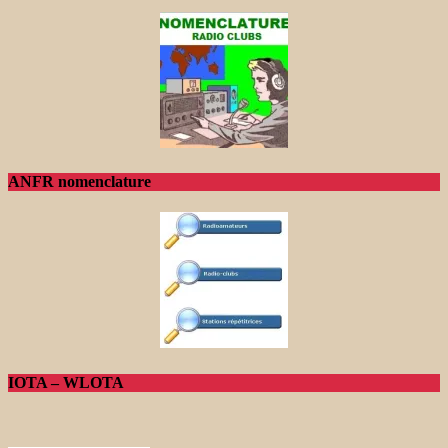
ANFR nomenclature
IOTA – WLOTA