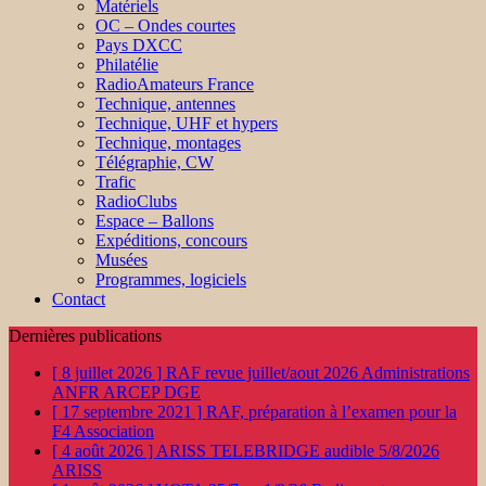
Matériels
OC – Ondes courtes
Pays DXCC
Philatélie
RadioAmateurs France
Technique, antennes
Technique, UHF et hypers
Technique, montages
Télégraphie, CW
Trafic
RadioClubs
Espace – Ballons
Expéditions, concours
Musées
Programmes, logiciels
Contact
Dernières publications
[ 8 juillet 2026 ]
RAF revue juillet/aout 2026
Administrations
ANFR ARCEP DGE
[ 17 septembre 2021 ]
RAF, préparation à l’examen pour la
F4
Association
[ 4 août 2026 ]
ARISS TELEBRIDGE audible 5/8/2026
ARISS