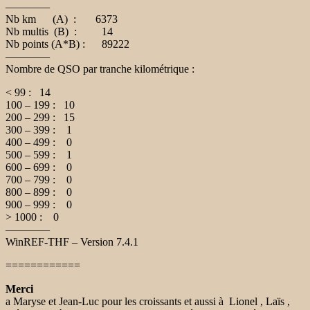
————
Nb km (A) : 6373
Nb multis (B) : 14
Nb points (A*B) : 89222
————
Nombre de QSO par tranche kilométrique :
< 99 : 14
100 – 199 : 10
200 – 299 : 15
300 – 399 : 1
400 – 499 : 0
500 – 599 : 1
600 – 699 : 0
700 – 799 : 0
800 – 899 : 0
900 – 999 : 0
> 1000 : 0
————
WinREF-THF – Version 7.4.1
============
Merci
a Maryse et Jean-Luc pour les croissants et aussi à Lionel , Laïs ,