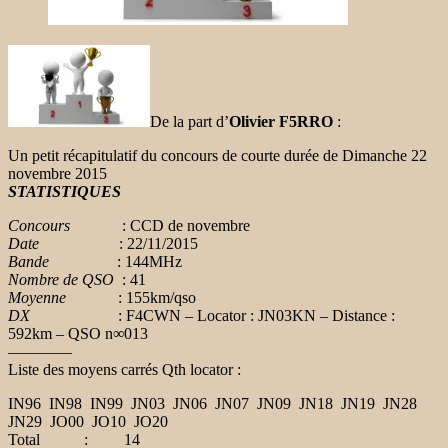
De la part d’
Olivier F5RRO
:
Un petit récapitulatif du concours de courte durée de Dimanche 22
novembre 2015
STATISTIQUES
Concours
: CCD de novembre
Date
: 22/11/2015
Bande
: 144MHz
Nombre de QSO
: 41
Moyenne
: 155km/qso
DX
: F4CWN – Locator : JN03KN – Distance :
592km – QSO n∞013
————
Liste des moyens carrés Qth locator :
IN96 IN98 IN99 JN03 JN06 JN07 JN09 JN18 JN19 JN28
JN29 JO00 JO10 JO20
Total : 14