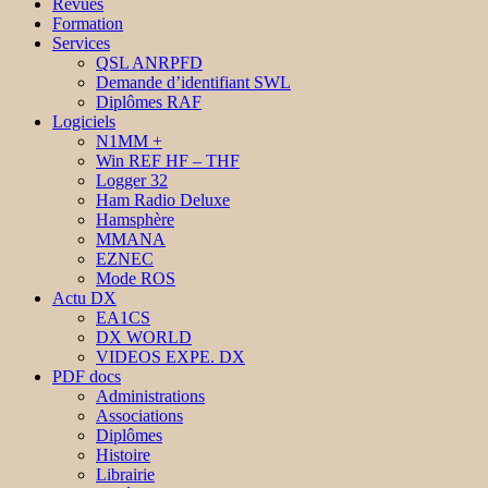
Revues
Formation
Services
QSL ANRPFD
Demande d’identifiant SWL
Diplômes RAF
Logiciels
N1MM +
Win REF HF – THF
Logger 32
Ham Radio Deluxe
Hamsphère
MMANA
EZNEC
Mode ROS
Actu DX
EA1CS
DX WORLD
VIDEOS EXPE. DX
PDF docs
Administrations
Associations
Diplômes
Histoire
Librairie