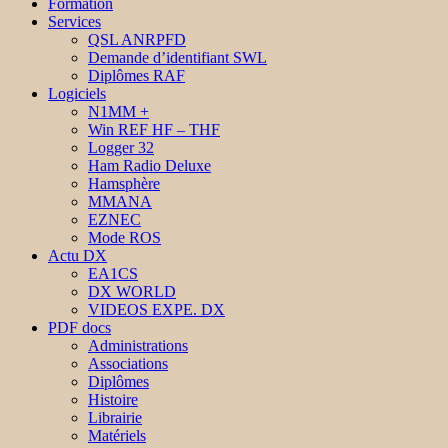
Formation
Services
QSL ANRPFD
Demande d’identifiant SWL
Diplômes RAF
Logiciels
N1MM +
Win REF HF – THF
Logger 32
Ham Radio Deluxe
Hamsphère
MMANA
EZNEC
Mode ROS
Actu DX
EA1CS
DX WORLD
VIDEOS EXPE. DX
PDF docs
Administrations
Associations
Diplômes
Histoire
Librairie
Matériels