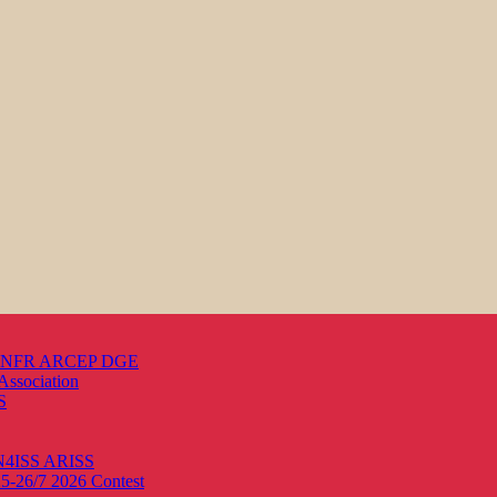
s ANFR ARCEP DGE
Association
S
ON4ISS
ARISS
25-26/7 2026
Contest