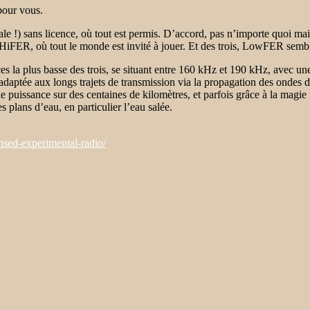
 pour vous.
 !) sans licence, où tout est permis. D’accord, pas n’importe quoi mais 
ER, où tout le monde est invité à jouer. Et des trois, LowFER semble
s la plus basse des trois, se situant entre 160 kHz et 190 kHz, avec 
aptée aux longs trajets de transmission via la propagation des ondes de
e puissance sur des centaines de kilomètres, et parfois grâce à la magie
 plans d’eau, en particulier l’eau salée.
sed-experimental-radio/