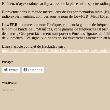
Eh bien, n’ayez crainte car il y a aussi de la place sur le spectre radio
Bienvenue dans le monde merveilleux de l’expérimentation radio (légale
radio expérimentales, connues sous le nom de LowFER, MedFER et HiF
LowFER
, comme son nom l’indique, contient la gamme de fréquence
le nom de bande de 1750 mètres, cette gamme de fréquences est bien ad
de la terre. Cela peut facilement transporter même des signaux de faibl
de kilomètres. Ces signaux d’ondes de sol traversent également bien les
Lisez l’article complet de Hackaday sur :
https://hackaday.com/2021/10/19/the-low-down-on-long-wave-unlicen
Partager :
Twitter
Facebook
WordPress:
chargement…