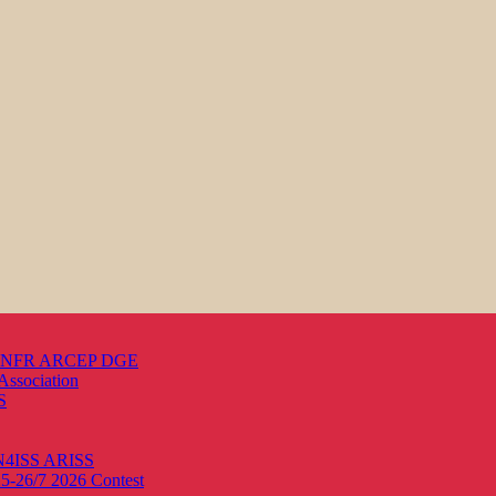
s ANFR ARCEP DGE
Association
S
ON4ISS
ARISS
25-26/7 2026
Contest