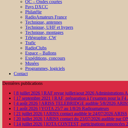
OC – Ondes courtes
Pays DXCC
Philatélie
RadioAmateurs France
Technique, antennes
Technique, UHF et hypers
Technique, montages
Télégraphie, CW
Trafic
RadioClubs
Espace – Ballons
Expéditions, concours
Musées
Programmes, logiciels
Contact
Dernières publications
[ 8 juillet 2026 ]
RAF revue juillet/aout 2026
Administration
[ 17 septembre 2021 ]
RAF, préparation à l’examen pour la F4
[ 4 août 2026 ]
ARISS TELEBRIDGE audible 5/8/2026
ARIS
[ 1 août 2026 ]
YOTA 25/7 au 1/8/26
Radioamateurs
[ 21 juillet 2026 ]
ARISS contact audible le 24/07/2026
ARISS
[ 20 juillet 2026 ]
ARISS contact du 23/07/2026 audible par 
[ 14 juillet 2026 ]
IOTA CONTEST, participations annoncées 