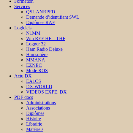
Formation
Services
QSL ANRPFD
Demande d’identifiant SWL
Diplômes RAF
Logiciels
N1MM +
Win REF HF – THF
Logger 32
Ham Radio Deluxe
Hamsphère
MMANA
EZNEC
Mode ROS
Actu DX
EA1CS
DX WORLD
VIDEOS EXPE. DX
PDF docs
Administrations
Associations
Diplômes
Histoire
Librairie
Matériels