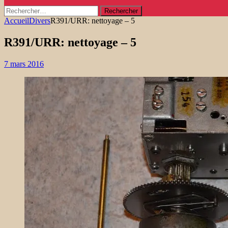
Rechercher :
Accueil
Divers
R391/URR: nettoyage – 5
R391/URR: nettoyage – 5
7 mars 2016