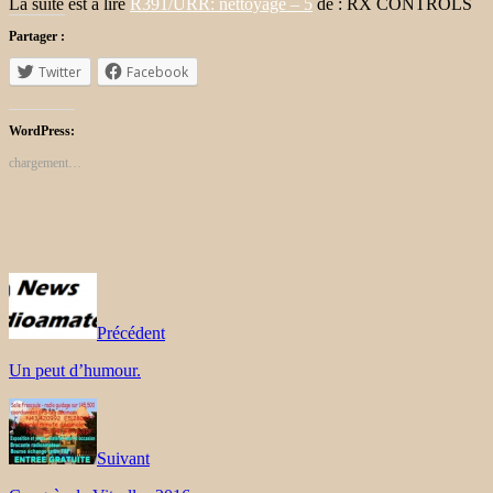
La suite est à lire
R391/URR: nettoyage – 5
de : RX CONTROLS
Partager :
Twitter
Facebook
WordPress:
chargement…
Précédent
Un peut d’humour.
Suivant