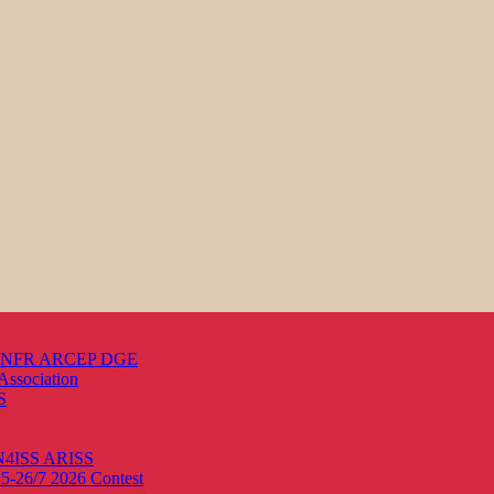
s ANFR ARCEP DGE
Association
S
ON4ISS
ARISS
25-26/7 2026
Contest