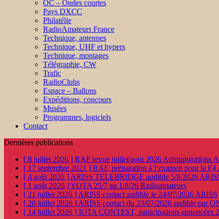
OC – Ondes courtes
Pays DXCC
Philatélie
RadioAmateurs France
Technique, antennes
Technique, UHF et hypers
Technique, montages
Télégraphie, CW
Trafic
RadioClubs
Espace – Ballons
Expéditions, concours
Musées
Programmes, logiciels
Contact
Dernières publications
[ 8 juillet 2026 ]
RAF revue juillet/aout 2026
Administration
[ 17 septembre 2021 ]
RAF, préparation à l’examen pour la F4
[ 4 août 2026 ]
ARISS TELEBRIDGE audible 5/8/2026
ARIS
[ 1 août 2026 ]
YOTA 25/7 au 1/8/26
Radioamateurs
[ 21 juillet 2026 ]
ARISS contact audible le 24/07/2026
ARISS
[ 20 juillet 2026 ]
ARISS contact du 23/07/2026 audible par 
[ 14 juillet 2026 ]
IOTA CONTEST, participations annoncées 