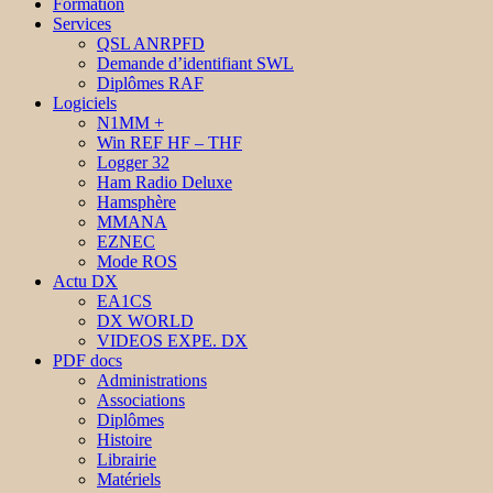
Formation
Services
QSL ANRPFD
Demande d’identifiant SWL
Diplômes RAF
Logiciels
N1MM +
Win REF HF – THF
Logger 32
Ham Radio Deluxe
Hamsphère
MMANA
EZNEC
Mode ROS
Actu DX
EA1CS
DX WORLD
VIDEOS EXPE. DX
PDF docs
Administrations
Associations
Diplômes
Histoire
Librairie
Matériels