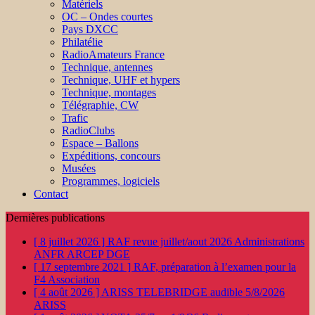
Matériels
OC – Ondes courtes
Pays DXCC
Philatélie
RadioAmateurs France
Technique, antennes
Technique, UHF et hypers
Technique, montages
Télégraphie, CW
Trafic
RadioClubs
Espace – Ballons
Expéditions, concours
Musées
Programmes, logiciels
Contact
Dernières publications
[ 8 juillet 2026 ]
RAF revue juillet/aout 2026
Administrations
ANFR ARCEP DGE
[ 17 septembre 2021 ]
RAF, préparation à l’examen pour la
F4
Association
[ 4 août 2026 ]
ARISS TELEBRIDGE audible 5/8/2026
ARISS