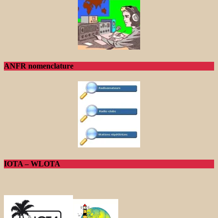
ANFR nomenclature
IOTA – WLOTA