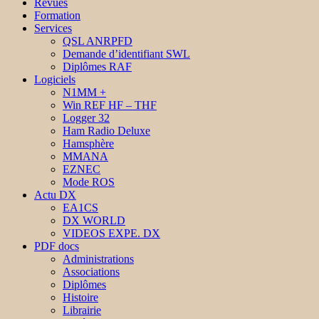
Revues
Formation
Services
QSL ANRPFD
Demande d’identifiant SWL
Diplômes RAF
Logiciels
N1MM +
Win REF HF – THF
Logger 32
Ham Radio Deluxe
Hamsphère
MMANA
EZNEC
Mode ROS
Actu DX
EA1CS
DX WORLD
VIDEOS EXPE. DX
PDF docs
Administrations
Associations
Diplômes
Histoire
Librairie