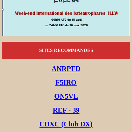
SITES RECOMMANDES
ANRPFD
F5IRO
ON5VL
REF - 39
CDXC (Club DX)