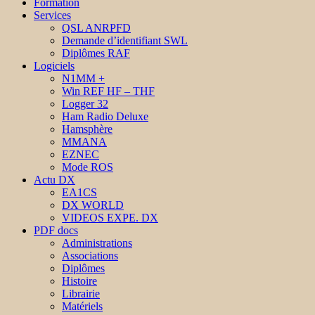
Formation
Services
QSL ANRPFD
Demande d’identifiant SWL
Diplômes RAF
Logiciels
N1MM +
Win REF HF – THF
Logger 32
Ham Radio Deluxe
Hamsphère
MMANA
EZNEC
Mode ROS
Actu DX
EA1CS
DX WORLD
VIDEOS EXPE. DX
PDF docs
Administrations
Associations
Diplômes
Histoire
Librairie
Matériels