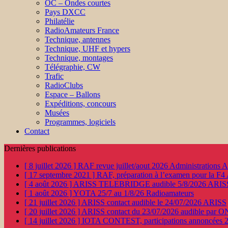
OC – Ondes courtes
Pays DXCC
Philatélie
RadioAmateurs France
Technique, antennes
Technique, UHF et hypers
Technique, montages
Télégraphie, CW
Trafic
RadioClubs
Espace – Ballons
Expéditions, concours
Musées
Programmes, logiciels
Contact
Dernières publications
[ 8 juillet 2026 ]
RAF revue juillet/aout 2026
Administration
[ 17 septembre 2021 ]
RAF, préparation à l’examen pour la F4
[ 4 août 2026 ]
ARISS TELEBRIDGE audible 5/8/2026
ARIS
[ 1 août 2026 ]
YOTA 25/7 au 1/8/26
Radioamateurs
[ 21 juillet 2026 ]
ARISS contact audible le 24/07/2026
ARISS
[ 20 juillet 2026 ]
ARISS contact du 23/07/2026 audible par 
[ 14 juillet 2026 ]
IOTA CONTEST, participations annoncées 