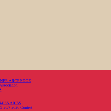
s ANFR ARCEP DGE
Association
S
ON4ISS
ARISS
25-26/7 2026
Contest