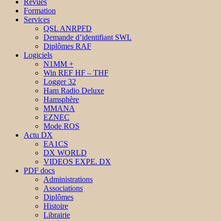
Revues
Formation
Services
QSL ANRPFD
Demande d’identifiant SWL
Diplômes RAF
Logiciels
N1MM +
Win REF HF – THF
Logger 32
Ham Radio Deluxe
Hamsphère
MMANA
EZNEC
Mode ROS
Actu DX
EA1CS
DX WORLD
VIDEOS EXPE. DX
PDF docs
Administrations
Associations
Diplômes
Histoire
Librairie