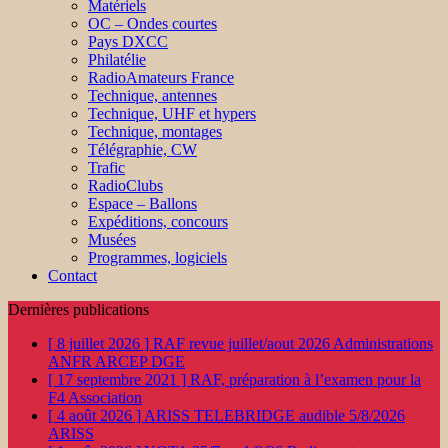
Matériels
OC – Ondes courtes
Pays DXCC
Philatélie
RadioAmateurs France
Technique, antennes
Technique, UHF et hypers
Technique, montages
Télégraphie, CW
Trafic
RadioClubs
Espace – Ballons
Expéditions, concours
Musées
Programmes, logiciels
Contact
Dernières publications
[ 8 juillet 2026 ]
RAF revue juillet/aout 2026
Administrations
ANFR ARCEP DGE
[ 17 septembre 2021 ]
RAF, préparation à l’examen pour la
F4
Association
[ 4 août 2026 ]
ARISS TELEBRIDGE audible 5/8/2026
ARISS