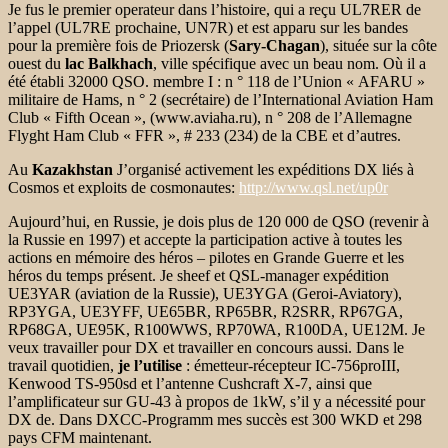
Je fus le premier operateur dans l’histoire, qui a reçu UL7RER de
l’appel (UL7RE prochaine, UN7R) et est apparu sur les bandes
pour la première fois de Priozersk (
Sary-Chagan
), située sur la côte
ouest du
lac Balkhach
,
ville spécifique avec un beau nom.
Où il a
été établi 32000 QSO.
membre I : n ° 118 de l’Union « AFARU »
militaire de Hams, n ° 2 (secrétaire) de l’International Aviation Ham
Club « Fifth Ocean », (www.aviaha.ru), n ° 208 de l’Allemagne
Flyght Ham Club « FFR », # 233
(234) de la CBE et d’autres.
Au
Kazakhstan
J’organisé activement les expéditions DX liés à
Cosmos et exploits de cosmonautes:
http://www.qsl.net/up0r
Aujourd’hui, en Russie, je dois plus de 120 000 de QSO (revenir à
la Russie en 1997) et accepte la participation active à toutes les
actions en mémoire des héros – pilotes en Grande Guerre et les
héros du temps présent.
Je sheef et QSL-manager expédition
UE3YAR (aviation de la Russie), UE3YGA (Geroi-Aviatory),
RP3YGA, UE3YFF, UE65BR, RP65BR, R2SRR, RP67GA,
RP68GA, UE95K, R100WWS, RP70WA, R100DA, UE12M.
Je
veux travailler pour DX et travailler en concours aussi.
Dans le
travail quotidien,
je l’utilise
:
émetteur-récepteur IC-756proIII,
Kenwood TS-950sd et l’antenne Cushcraft X-7, ainsi que
l’amplificateur sur GU-43 à propos de 1kW, s’il y a nécessité pour
DX de.
Dans DXCC-Programm mes succès est 300 WKD et 298
pays CFM maintenant.