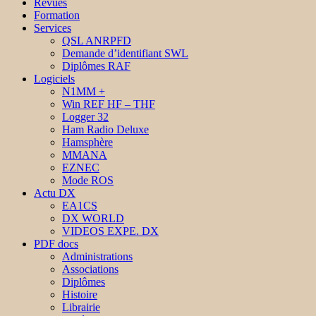
Revues
Formation
Services
QSL ANRPFD
Demande d’identifiant SWL
Diplômes RAF
Logiciels
N1MM +
Win REF HF – THF
Logger 32
Ham Radio Deluxe
Hamsphère
MMANA
EZNEC
Mode ROS
Actu DX
EA1CS
DX WORLD
VIDEOS EXPE. DX
PDF docs
Administrations
Associations
Diplômes
Histoire
Librairie