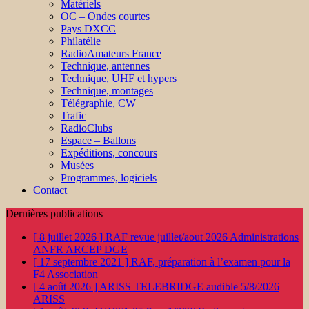
Matériels
OC – Ondes courtes
Pays DXCC
Philatélie
RadioAmateurs France
Technique, antennes
Technique, UHF et hypers
Technique, montages
Télégraphie, CW
Trafic
RadioClubs
Espace – Ballons
Expéditions, concours
Musées
Programmes, logiciels
Contact
Dernières publications
[ 8 juillet 2026 ]
RAF revue juillet/aout 2026
Administrations
ANFR ARCEP DGE
[ 17 septembre 2021 ]
RAF, préparation à l’examen pour la
F4
Association
[ 4 août 2026 ]
ARISS TELEBRIDGE audible 5/8/2026
ARISS