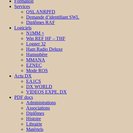
Formation
Services
QSL ANRPFD
Demande d’identifiant SWL
Diplômes RAF
Logiciels
N1MM +
Win REF HF – THF
Logger 32
Ham Radio Deluxe
Hamsphère
MMANA
EZNEC
Mode ROS
Actu DX
EA1CS
DX WORLD
VIDEOS EXPE. DX
PDF docs
Administrations
Associations
Diplômes
Histoire
Librairie
Matériels