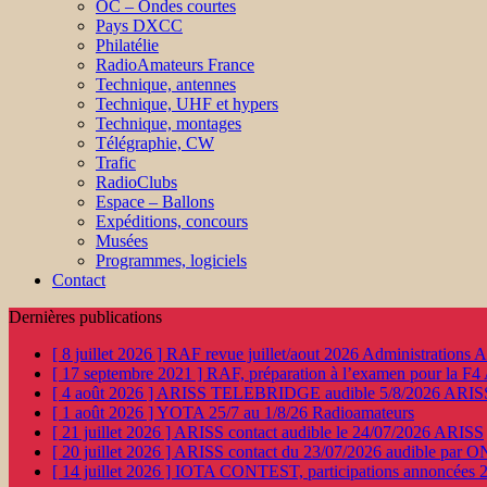
OC – Ondes courtes
Pays DXCC
Philatélie
RadioAmateurs France
Technique, antennes
Technique, UHF et hypers
Technique, montages
Télégraphie, CW
Trafic
RadioClubs
Espace – Ballons
Expéditions, concours
Musées
Programmes, logiciels
Contact
Dernières publications
[ 8 juillet 2026 ]
RAF revue juillet/aout 2026
Administration
[ 17 septembre 2021 ]
RAF, préparation à l’examen pour la F4
[ 4 août 2026 ]
ARISS TELEBRIDGE audible 5/8/2026
ARIS
[ 1 août 2026 ]
YOTA 25/7 au 1/8/26
Radioamateurs
[ 21 juillet 2026 ]
ARISS contact audible le 24/07/2026
ARISS
[ 20 juillet 2026 ]
ARISS contact du 23/07/2026 audible par 
[ 14 juillet 2026 ]
IOTA CONTEST, participations annoncées 