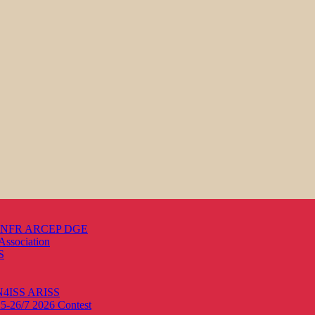
s ANFR ARCEP DGE
Association
S
ON4ISS
ARISS
25-26/7 2026
Contest