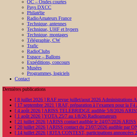
OC – Ondes courtes
Pays DXCC
Philatélie
RadioAmateurs France
Technique, antennes
Technique, UHF et hypers
Technique, montages
Télégraphie, CW
Trafic
RadioClubs
Espace – Ballons
Expéditions, concours
Musées
Programmes, logiciels
Contact
Dernières publications
[ 8 juillet 2026 ]
RAF revue juillet/aout 2026
Administration
[ 17 septembre 2021 ]
RAF, préparation à l’examen pour la F4
[ 4 août 2026 ]
ARISS TELEBRIDGE audible 5/8/2026
ARIS
[ 1 août 2026 ]
YOTA 25/7 au 1/8/26
Radioamateurs
[ 21 juillet 2026 ]
ARISS contact audible le 24/07/2026
ARISS
[ 20 juillet 2026 ]
ARISS contact du 23/07/2026 audible par 
[ 14 juillet 2026 ]
IOTA CONTEST, participations annoncées 