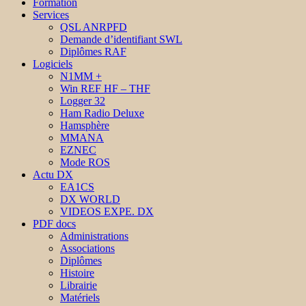
Formation
Services
QSL ANRPFD
Demande d’identifiant SWL
Diplômes RAF
Logiciels
N1MM +
Win REF HF – THF
Logger 32
Ham Radio Deluxe
Hamsphère
MMANA
EZNEC
Mode ROS
Actu DX
EA1CS
DX WORLD
VIDEOS EXPE. DX
PDF docs
Administrations
Associations
Diplômes
Histoire
Librairie
Matériels