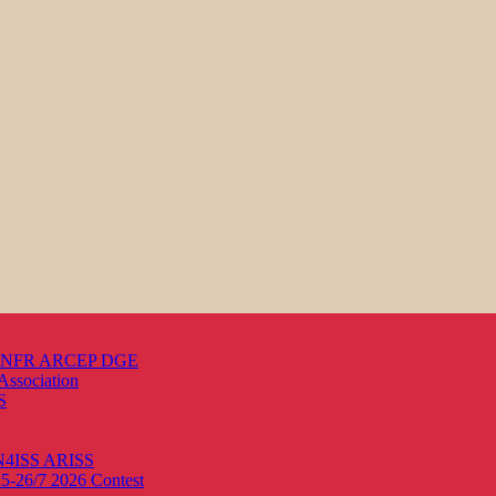
s ANFR ARCEP DGE
Association
S
ON4ISS
ARISS
25-26/7 2026
Contest