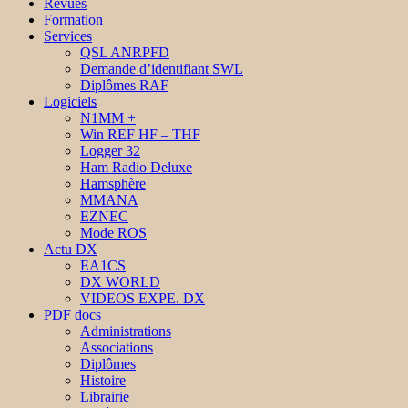
Revues
Formation
Services
QSL ANRPFD
Demande d’identifiant SWL
Diplômes RAF
Logiciels
N1MM +
Win REF HF – THF
Logger 32
Ham Radio Deluxe
Hamsphère
MMANA
EZNEC
Mode ROS
Actu DX
EA1CS
DX WORLD
VIDEOS EXPE. DX
PDF docs
Administrations
Associations
Diplômes
Histoire
Librairie