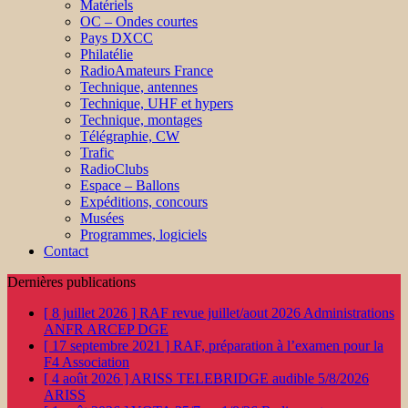
Matériels
OC – Ondes courtes
Pays DXCC
Philatélie
RadioAmateurs France
Technique, antennes
Technique, UHF et hypers
Technique, montages
Télégraphie, CW
Trafic
RadioClubs
Espace – Ballons
Expéditions, concours
Musées
Programmes, logiciels
Contact
Dernières publications
[ 8 juillet 2026 ]
RAF revue juillet/aout 2026
Administrations
ANFR ARCEP DGE
[ 17 septembre 2021 ]
RAF, préparation à l’examen pour la
F4
Association
[ 4 août 2026 ]
ARISS TELEBRIDGE audible 5/8/2026
ARISS