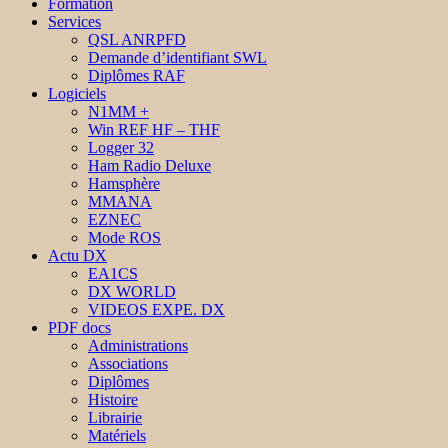
Formation
Services
QSL ANRPFD
Demande d’identifiant SWL
Diplômes RAF
Logiciels
N1MM +
Win REF HF – THF
Logger 32
Ham Radio Deluxe
Hamsphère
MMANA
EZNEC
Mode ROS
Actu DX
EA1CS
DX WORLD
VIDEOS EXPE. DX
PDF docs
Administrations
Associations
Diplômes
Histoire
Librairie
Matériels