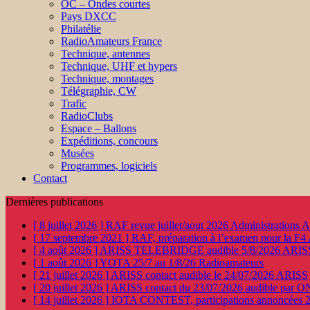
OC – Ondes courtes
Pays DXCC
Philatélie
RadioAmateurs France
Technique, antennes
Technique, UHF et hypers
Technique, montages
Télégraphie, CW
Trafic
RadioClubs
Espace – Ballons
Expéditions, concours
Musées
Programmes, logiciels
Contact
Dernières publications
[ 8 juillet 2026 ]
RAF revue juillet/aout 2026
Administration
[ 17 septembre 2021 ]
RAF, préparation à l’examen pour la F4
[ 4 août 2026 ]
ARISS TELEBRIDGE audible 5/8/2026
ARIS
[ 1 août 2026 ]
YOTA 25/7 au 1/8/26
Radioamateurs
[ 21 juillet 2026 ]
ARISS contact audible le 24/07/2026
ARISS
[ 20 juillet 2026 ]
ARISS contact du 23/07/2026 audible par 
[ 14 juillet 2026 ]
IOTA CONTEST, participations annoncées 