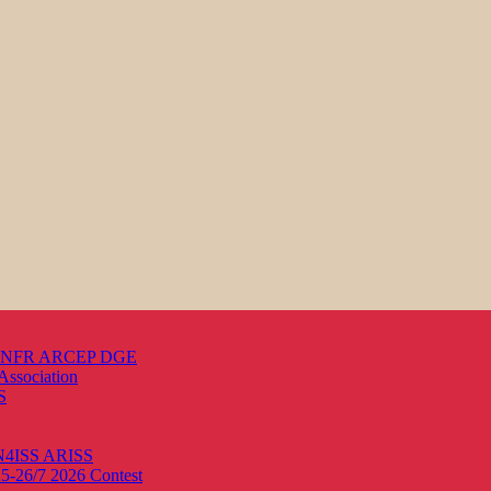
s ANFR ARCEP DGE
Association
S
ON4ISS
ARISS
25-26/7 2026
Contest